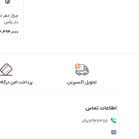
چراغ خطر ا
دار پلاس
6,494,000
تحویل اکسپرس
پرداخت امن درگاه 
اطلاعات تماس
09012926386