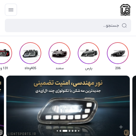
206
پارس
سمند
405وslx
131 و صبا