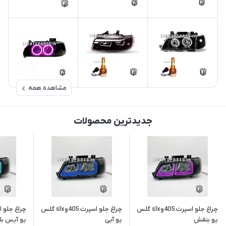
مشاهده همه
جدیدترین محصولات
چراغ جلو اسپرت 405وslx گلس
چراغ جلو اسپرت 405وslx گلس
یو بنفش
یو آبی
یو آیس بل