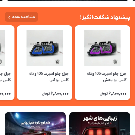
پیشنهاد شگفت‌انگیز!
مشاهده همه
چراغ جلو اسپرت 405وslx
چراغ جلو اسپرت 405وslx
گلس یو بنفش
گلس یو آبی
گلس یو
00,000
6,800,000
6,800,000
تومان
تومان