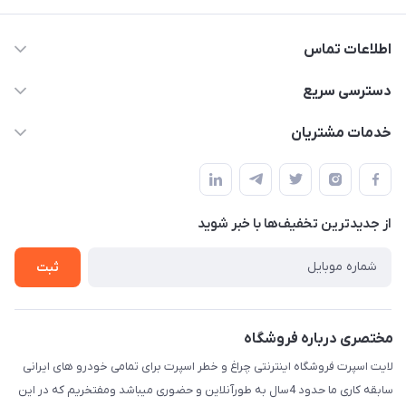
اطلاعات تماس
09012926386
دسترسی سریع
حساب کاربری
خدمات مشتریان
کرمان خیابان هفده شهریور بین کوچه 32 و 34
مجله فروشگاه
قوانین و مقررات
لیست محصولات
حریم خصوصی
درباره ما
از جدید‌ترین تخفیف‌ها با‌ خبر شوید
راهنما
تماس با ما
ثبت
مختصری درباره فروشگاه
لایت اسپرت فروشگاه اینترنتی چراغ و خطر اسپرت برای تمامی خودرو های ایرانی
سابقه کاری ما حدود 4سال به طورآنلاین و حضوری میباشد ومفتخریم که در این