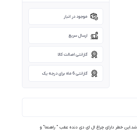
موجود در انبار
ارسال سریع
گارانتی اصالت کالا
گارانتی 6 ماه برای درجه یک
3 مناسب برای پراید 131"صبا و معمولی ساخته شده توسط شرکت ngco همراه با 6ماه گارانتی میباشد.این خطر دارای چراغ ال ای دی دنده عقب " راهنما" و