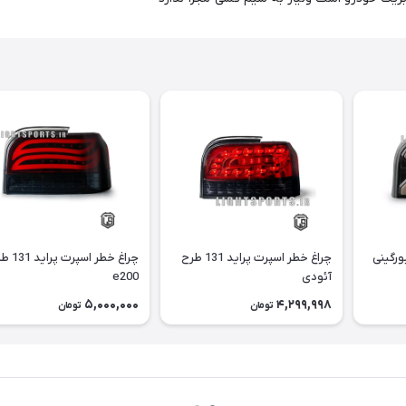
ورگینی
چراغ خطر اسپرت پراید 131 طرح
چراغ خطر اسپرت
آئودی
e200
5,000,000
4,299,998
تومان
تومان