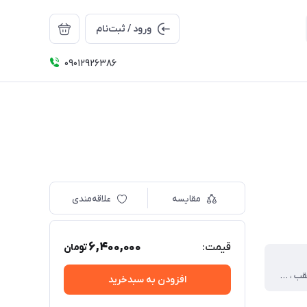
ورود / ثبت‌نام
09012926386
مقایسه
علاقه‌مندی
6,400,000
قیمت:
تومان
LED دنده عقب ، LED راهنما ، نئون ، چراغ ترمز
افزودن به سبدخرید