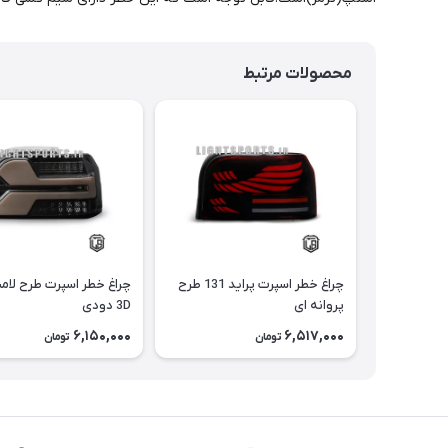
محصولات مرتبط
چراغ خطر اسپرت پراید 131 طرح
چراغ خطر اسپرت طرح لامب
پروانه ای
3D دودی
6,150,000
6,517,000
تومان
تومان