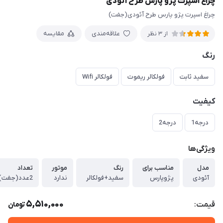
چراغ اسپرت پژو پارس طرح آئودی
چراغ اسپرت پژو پارس طرح آئودی(جفت)
علاقه‌مندی
مقایسه
از 3 نظر
رنگ
سفید ثابت
فولکالر ریموت
فولکالر Wifi
کیفیت
درجه1
درجه2
ویژگی‌ها
مدل
مناسب برای
رنگ
موتور
تعداد
آئودی
پژوپارس
سفید+فولکالر
ندارد
2عدد(جفت)
5,510,000
قیمت:
تومان