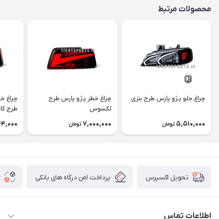
محصولات مرتبط
چراغ جلو پژو پارس طرح بنزی
چراغ خطر پژو پارس طرح
چراغ خ
لکسوس
طرح کاد
4,000
7,000,000
5,510,000
تومان
تومان
پرداخت امن درگاه های بانکی
تحویل اکسپرس
اطلاعات تماس