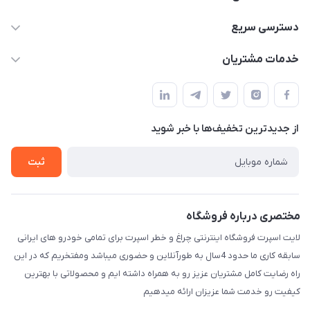
09012926386
دسترسی سریع
حساب کاربری
خدمات مشتریان
کرمان خیابان هفده شهریور بین کوچه 32 و 34
مجله فروشگاه
قوانین و مقررات
لیست محصولات
حریم خصوصی
درباره ما
از جدید‌ترین تخفیف‌ها با‌ خبر شوید
راهنما
تماس با ما
ثبت
مختصری درباره فروشگاه
لایت اسپرت فروشگاه اینترنتی چراغ و خطر اسپرت برای تمامی خودرو های ایرانی
سابقه کاری ما حدود 4سال به طورآنلاین و حضوری میباشد ومفتخریم که در این
راه رضایت کامل مشتریان عزیز رو به همراه داشته ایم و محصولاتی با بهترین
کیفیت رو خدمت شما عزیزان ارائه میدهیم