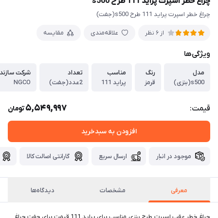
چراغ خطر اسپرت پراید 111 طرح s500
چراغ خطر اسپرت پراید 111 طرح s500(جفت)
علاقه‌مندی
مقایسه
از 6 نظر
ویژگی‌ها
مدل
رنگ
مناسب
تعداد
شرکت سازند
s500(بنزی)
قرمز
پراید 111
2عدد(جفت)
NGCO
5,549,997
قیمت:
تومان
افزودن به سبدخرید
موجود در انبار
ارسال سریع
گارانتی اصالت کالا
معرفی
مشخصات
دیدگاه‌ها
چراغ خطر عقب اسپرت طرح بنزی مناسب برای پراید 111 قیمت برای جفت چراغ