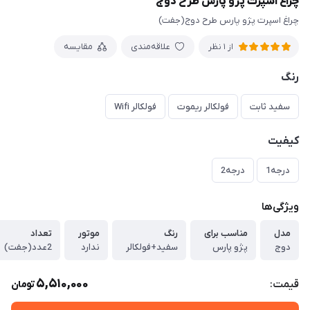
چراغ اسپرت پژو پارس طرح دوج
چراغ اسپرت پژو پارس طرح دوج(جفت)
علاقه‌مندی
مقایسه
از 1 نظر
رنگ
سفید ثابت
فولکالر ریموت
فولکالر Wifi
کیفیت
درجه1
درجه2
ویژگی‌ها
مدل
مناسب برای
رنگ
موتور
تعداد
دوج
پژو پارس
سفید+فولکالر
ندارد
2عدد(جفت)
5,510,000
قیمت:
تومان