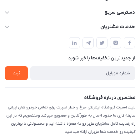
09012926386
دسترسی سریع
حساب کاربری
خدمات مشتریان
کرمان خیابان هفده شهریور بین کوچه 32 و 34
مجله فروشگاه
قوانین و مقررات
لیست محصولات
حریم خصوصی
درباره ما
از جدید‌ترین تخفیف‌ها با‌ خبر شوید
راهنما
تماس با ما
ثبت
مختصری درباره فروشگاه
لایت اسپرت فروشگاه اینترنتی چراغ و خطر اسپرت برای تمامی خودرو های ایرانی
سابقه کاری ما حدود 4سال به طورآنلاین و حضوری میباشد ومفتخریم که در این
راه رضایت کامل مشتریان عزیز رو به همراه داشته ایم و محصولاتی با بهترین
کیفیت رو خدمت شما عزیزان ارائه میدهیم