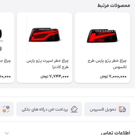
محصولات مرتبط
چراغ خطر پژو پارس طرح
چراغ خطر اسپرت پژو پارس
چراغ جل
لکسوس
طرح کادنزا
0,000
7,744,000
7,000,000
تومان
تومان
پرداخت امن درگاه های بانکی
تحویل اکسپرس
اطلاعات تماس