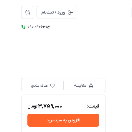
ورود / ثبت‌نام
09012926386
مقایسه
علاقه‌مندی
3,759,000
قیمت:
تومان
افزودن به سبدخرید