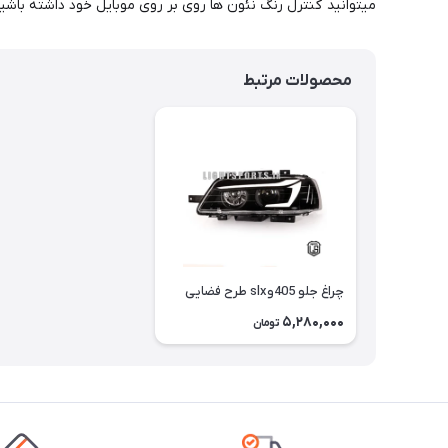
میتوانید کنترل رنگ نئون ها روی بر روی موبایل خود داشته باشی
محصولات مرتبط
چراغ جلو 405وslx طرح فضایی
5,280,000
تومان