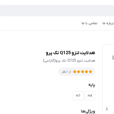
رباره ما
تماس با ما
هدلایت لنزو Q125 تک پرو
هدلایت لنزو Q125 تک پرو(گارانتی)
از 1 نظر
پایه
H7
H4
ویژگی‌ها