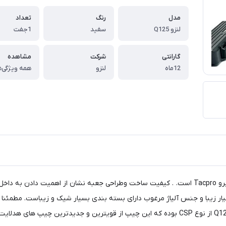
مدل
رنگ
تعداد
لنزو Q125
سفید
1جفت
گارانتی
شرکت
مشاهده
12ماه
لنزو
همه ویژگی‌ه
سیار زیبا و جنس آلیاژ مرغوب دارای بسته بندی بسیار شیک و زیباست. مطمئنا 
این زیبایی و مرغوبیت آن می شوید.چیپ هدلایت tacpro مدل Q125 از نوع CSP بوده که این چیپ از قو