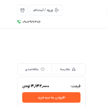
ورود / ثبت‌نام
09012926386
مقایسه
علاقه‌مندی
4,142,000
قیمت:
تومان
افزودن به سبدخرید