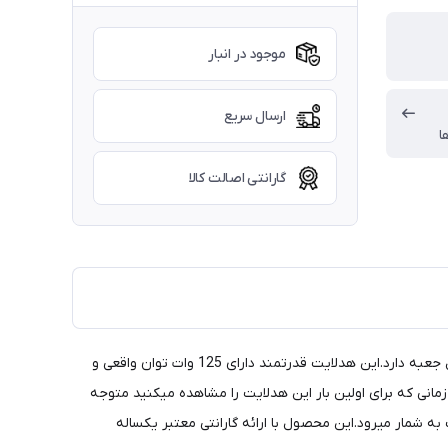
موجود در انبار
ارسال سریع
ا
گارانتی اصالت کالا
محصولی که در این صفحه مشاهده می کنید هدلایت Q125 تک پرو Tacpro است. . کیفیت ساخت وطراحی جعبه نشان از اهمیت دادن به داخل جعبه دارد.این هدلایت قدرتمند دارای 125 وات توان واقعی و
زمانی که برای اولین بار این هدلایت را مشاهده میکنید متوجه
یترین و جدیدترین چیپ های هدلایت به شمار میرود.این محصول با ارائه گارانتی معتبر یکساله