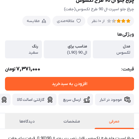
چراغ جلو ال 90 طرح لکسوس
چراغ جلو اسپرت ال 90 طرح لکسوس(جفت)
علاقه‌مندی
مقایسه
از 10 نظر
ویژگی‌ها
مدل
مناسب برای
رنگ
لکسوس
ال 90 (L90)
سفید
7,371,000
قیمت:
تومان
افزودن به سبدخرید
موجود در انبار
ارسال سریع
گارانتی اصالت کالا
معرفی
مشخصات
دیدگاه‌ها
چراغ اسپرت جلو طرح لکسوس قابل نصب بر روی ال90(L90). قیمت برای جفت