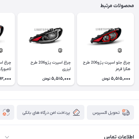
محصولات مرتبط
چراغ جلو اسپرت پژو206 طرح
چراغ اسپرت پژو206 طرح
هگزا قرمز
لیزری
لامبورگ
92,000
5,515,000
5,515,000
تومان
تومان
پرداخت امن درگاه های بانکی
تحویل اکسپرس
اطلاعات تماس