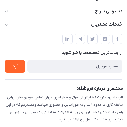
09012926386
دسترسی سریع
حساب کاربری
خدمات مشتریان
کرمان خیابان هفده شهریور بین کوچه 32 و 34
مجله فروشگاه
قوانین و مقررات
لیست محصولات
حریم خصوصی
درباره ما
از جدید‌ترین تخفیف‌ها با‌ خبر شوید
راهنما
تماس با ما
ثبت
مختصری درباره فروشگاه
لایت اسپرت فروشگاه اینترنتی چراغ و خطر اسپرت برای تمامی خودرو های ایرانی
سابقه کاری ما حدود 4سال به طورآنلاین و حضوری میباشد ومفتخریم که در این
راه رضایت کامل مشتریان عزیز رو به همراه داشته ایم و محصولاتی با بهترین
کیفیت رو خدمت شما عزیزان ارائه میدهیم