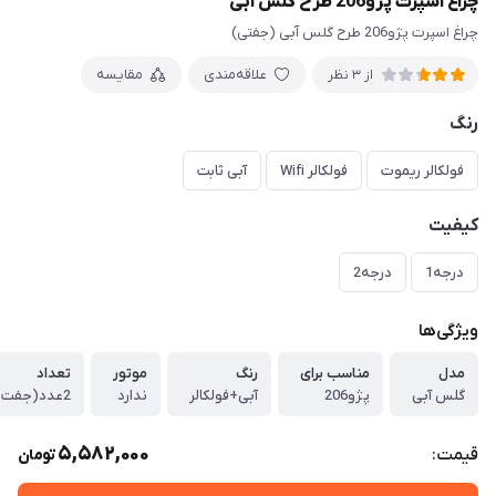
چراغ اسپرت پژو206 طرح گلس آبی
چراغ اسپرت پژو206 طرح گلس آبی (جفتی)
علاقه‌مندی
مقایسه
از 3 نظر
رنگ
فولکالر ریموت
فولکالر Wifi
آبی ثابت
کیفیت
درجه1
درجه2
ویژگی‌ها
مدل
مناسب برای
رنگ
موتور
تعداد
گلس آبی
پژو206
آبی+فولکالر
ندارد
2عدد(جفت)
5,582,000
قیمت:
تومان