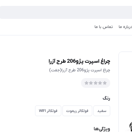
رباره ما
تماس با ما
چراغ اسپرت پژو206 طرح آزرا
چراغ اسپرت پژو206 طرح آزرا(جفت)
رنگ
سفید
فولکالر ریموت
فولکالر WIFI
ویژگی‌ها