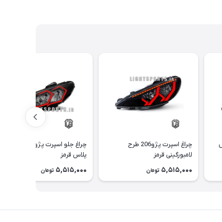
گلس
چراغ اسپرت پژو206 طرح
چراغ جلو اسپرت پژو206 طرح
لامبورگینی قرمز
پلاس قرمز
5,515,000
5,515,000
تومان
تومان