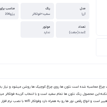
مدل
رنگ
مناسب برای
آزرا
سفید+فولکالر
پژو206
تعداد
موتور
2عدد(جفت)
ندارد
آزرا مناسب برای پژو 206 قیمت برای جفت چراغ محاسبه شده است نئون ها روی چراغ کوچیک ها روشن 
ته:این محصول رنگ نئون ها تمام سفید است و با انتخاب گزینه فولکالر میتوا
که فولکالر ریموت به همراه یک ریموت جانبی رن