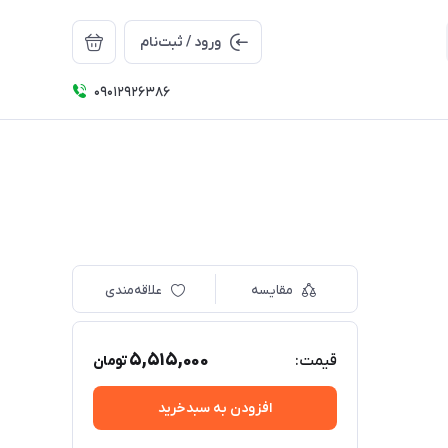
ورود / ثبت‌نام
09012926386
مقایسه
علاقه‌مندی
5,515,000
قیمت:
تومان
افزودن به سبدخرید