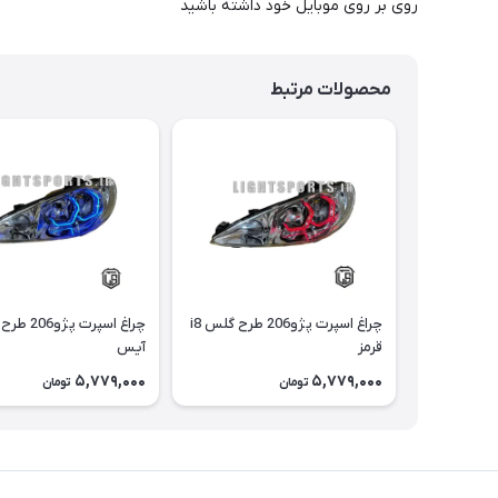
روی بر روی موبایل خود داشته باشید
محصولات مرتبط
چراغ اسپرت پژو206 طرح گلس i8
قرمز
آیس
5,779,000
5,779,000
تومان
تومان