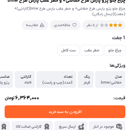
چراغ جلو پژو پارس طرح خفاشی+ و خطر عقب پارس طرح bmw
چراغ جلو پژو پارس طرح خفاشی+ و خطر عقب پارس طرح bmw(گارانتی)+
(جفت)(ارسال رایگان)
علاقه‌مندی
مقایسه
از 5 نظر
1 جفت
چراغ جلو
خطر عقب
ست کامل
ویژگی‌ها
مدل
رنگ
تعداد
گارانتی
مناسب
خفاشی/bmw
قرمز
2عدد(چپ و راست)
6ماه
پژو پا
6,364,000
قیمت:
تومان
افزودن به سبدخرید
موجود در انبار
ارسال سریع
گارانتی اصالت کالا