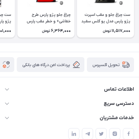
ست چراغ جلو و عقب اسپرت
چراغ جلو پژو پارس طرح
ست چرا
پژو پارس مدل یو گلس سفید
خفاشی+ و خطر عقب پارس
و 2008 دودی
طرح bmw
برفی
01,000
6,364,000
11,517,000
تومان
تومان
پرداخت امن درگاه های بانکی
تحویل اکسپرس
اطلاعات تماس
09012926386
دسترسی سریع
حساب کاربری
خدمات مشتریان
کرمان خیابان هفده شهریور بین کوچه 32 و 34
مجله فروشگاه
قوانین و مقررات
لیست محصولات