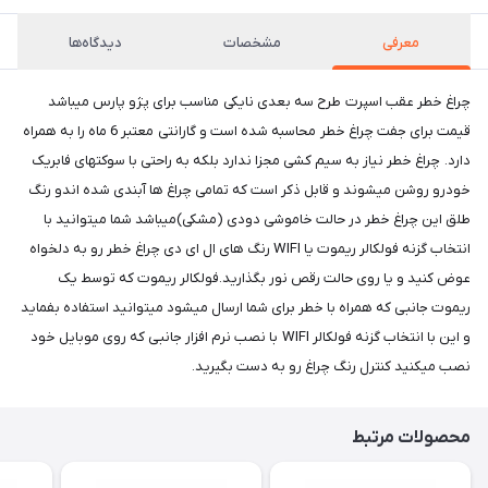
معرفی
مشخصات
دیدگاه‌ها
چراغ خطر عقب اسپرت طرح سه بعدی نایکی مناسب برای پژو پارس میباشد
قیمت برای جفت چراغ خطر محاسبه شده است و گارانتی معتبر 6 ماه را به همراه
دارد. چراغ خطر نیاز به سیم کشی مجزا ندارد بلکه به راحتی با سوکتهای فابریک
خودرو روشن میشوند و قابل ذکر است که تمامی چراغ ها آبندی شده اندو رنگ
طلق این چراغ خطر در حالت خاموشی دودی (مشکی)میباشد شما میتوانید با
انتخاب گزنه فولکالر ریموت یا WIFI رنگ های ال ای دی چراغ خطر رو به دلخواه
عوض کنید و یا روی حالت رقص نور بگذارید.فولکالر ریموت که توسط یک
ریموت جانبی که همراه با خطر برای شما ارسال میشود میتوانید استفاده بفماید
و این با انتخاب گزنه فولکالر WIFI با نصب نرم افزار جانبی که روی موبایل خود
نصب میکنید کنترل رنگ چراغ رو به دست بگیرید.
محصولات مرتبط