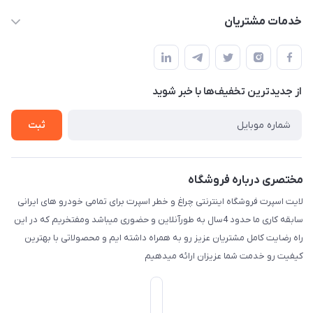
حساب کاربری
خدمات مشتریان
کرمان خیابان هفده شهریور بین کوچه 32 و 34
مجله فروشگاه
قوانین و مقررات
لیست محصولات
حریم خصوصی
درباره ما
از جدید‌ترین تخفیف‌ها با‌ خبر شوید
راهنما
تماس با ما
ثبت
مختصری درباره فروشگاه
لایت اسپرت فروشگاه اینترنتی چراغ و خطر اسپرت برای تمامی خودرو های ایرانی
سابقه کاری ما حدود 4سال به طورآنلاین و حضوری میباشد ومفتخریم که در این
راه رضایت کامل مشتریان عزیز رو به همراه داشته ایم و محصولاتی با بهترین
کیفیت رو خدمت شما عزیزان ارائه میدهیم