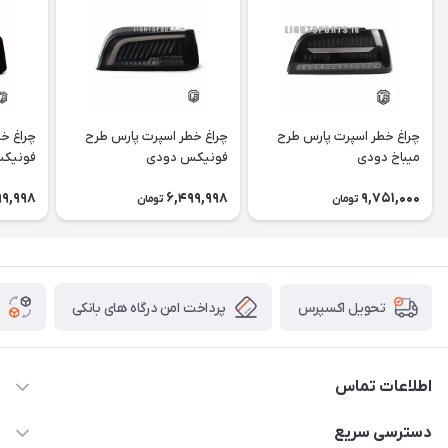
چراغ خطر اسپرت پارس طرح
چراغ خطر اسپرت پارس طرح
چراغ خ
میباخ دودی
فونیکس دودی
فونیک
99,998
6,499,998
9,751,000
تومان
تومان
پرداخت امن درگاه های بانکی
تحویل اکسپرس
اطلاعات تماس
09012926386
دسترسی سریع