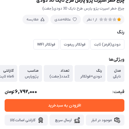
چراغ خطر اسپرت پژو پارس طرح نایک 3D دودی
چراغ خطر اسپرت پژو پارس طرح نایک 3D دودی(جفت)
علاقه‌مندی
مقایسه
از 1 نظر
رنگ
دودی(قرمز) ثابت
فولکالر ریموت
فولکالر WIFI
ویژگی‌ها
مدل
رنگ
تعداد
مناسب
گارانتی
نایکی
دودی+فولکالر
2عدد(جفت)
پژوپارس
6ماه لایت اسپرت
6,792,000
قیمت:
تومان
افزودن به سبدخرید
موجود در انبار
ارسال سریع
گارانتی اصالت کالا