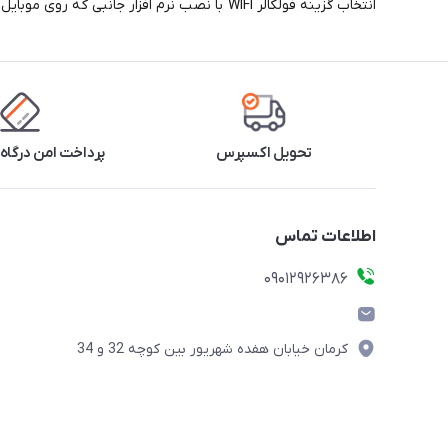
انتخاب گزینه فولکالر WIFI با نصب نرم افزار جانبی که روی موبایل خود نصب میکنید کنترل رنگ چراغ رو به دست بگیرید.
تحویل اکسپرس
پرداخت امن درگاه 
اطلاعات تماس
09012926386
کرمان خیابان هفده شهریور بین کوچه 32 و 34