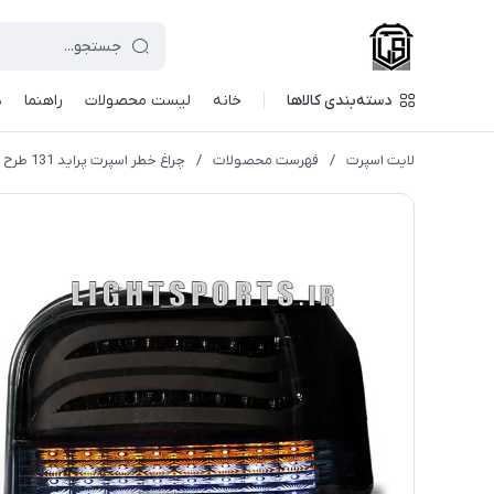
دسته‌بندی کالاها
خانه
لیست محصولات
راهنما
د
لایت اسپرت
/
فهرست محصولات
/
چراغ خطر اسپرت پراید 131 طرح e200 فولکالر