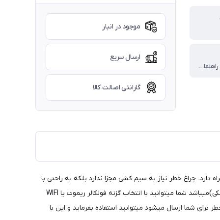
موجود در انبار
ارسال سریع
چراغ استپ . راهنما . دنده عقب
گارانتی اصالت کالا
ب برای پراید 131 میباشد قیمت برای جفت چراغ خطر محاسبه شده است و گارانتی معتبر 6 ماه را به همراه دارد. چراغ خطر نیاز به سیم کشی مجزا ندارد بلکه به راحتی با
سوکتهای فابریک خودرو روشن میشوند و قابل ذکر است که تمامی چراغ ها آبندی شده اندو رنگ طلق این چراغ خطر در حالت خاموشی دودی (مشکی)میباشد شما میتوانید با انتخاب گزنه فولکالر ریموت یا WIFI
برای شما ارسال میشود میتوانید استفاده بفرماید و این با