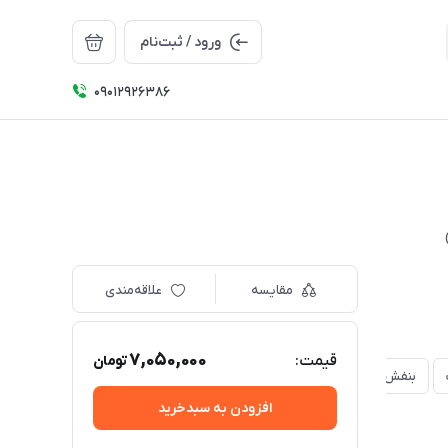
ورود / ثبت‌نام
09012926386
مقایسه
علاقه‌مندی
7,050,000
قیمت:
تومان
بنفش ثابت
افزودن به سبدخرید