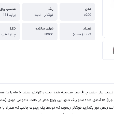
مدل
رنگ
مناسب برای
e200
فولکالر _ ثابت
پراید 131
تعداد
شرکت سازنده
LED
2عدد (جفت)
NGCO
چراغ خطر عقب اسپرت طرح e200 مناس
ت رقص نور بگذارید.فولکالر ریموت که توسط یک ریموت جانبی که همراه با خطر 