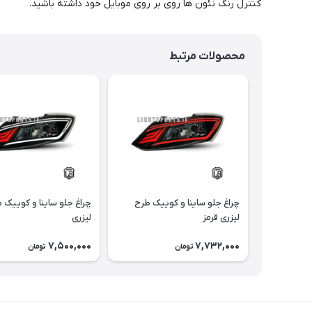
کنترل رنگ نئون ها روی بر روی موبایل خود داشته باشید.
محصولات مرتبط
چراغ جلو ساینا و کوییک طرح
چراغ جلو ساینا و کوییک 
لیزری قرمز
لیزری
7,500,000
7,732,000
تومان
تومان