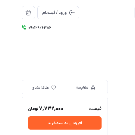
ورود / ثبت‌نام
09012926386
مقایسه
علاقه‌مندی
7,732,000
قیمت:
تومان
افزودن به سبدخرید