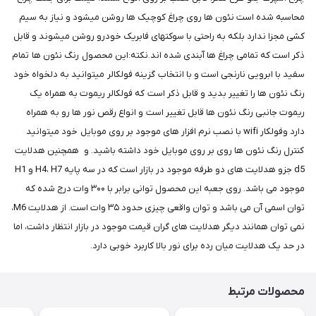
محاسبه شده است نئون ها روی چراغ کوچیک ها روشن میشود و نیاز به سیم
کشی مجزا ندارد بلکه به راحتی با سوکتهای فابریک خودرو روشن میشوند و قابل
ذکر است که تمامی چراغ ها آبندی شده اند.نکته:این محصول رنگ نئون ها تمام
سفید با ابرویی نارنجی است و با انتخاب گزینه فولکالر میتوانید به دلخواه خود
رنگ نئون ها را تغییر بدید و قابل ذکر است که فولکالر ریموت به همراه یک
ریموت جانبی رنگ نئون ها قابل تغییر است و انواع رقص نور ها رو به همراه
دارد وفولکار wifi با نصب نرم افزار های موجود بر روی موبایل خود میتوانید
کنترل رنگ نئون ها روی بر روی موبایل خود داشته باشید. و همچنین هدلایت
d5 جزو هدلایت های دو طرفه موجود در بازار است که در سه پایه H4، H7 و H1
موجود می باشد. روی جعبه این محصول توانی برابر با ۳۰۰ وات درج شده که
توان اسمی آن می باشد و توان واقعی چیزی حدود ۳۵ وات است. از هدلایت M6،
نمی توان همانند دیگر هدلایت های گران قیمت موجود در بازار انتظار داشت، اما
در حد یک هدلایت میان رده برای نور بالا کاربرد خوبی دارد.
محصولات مرتبط