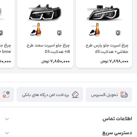
چراغ اسپرت جلو پارس طرح
چراغ جلو اسپرت سمند طرح
چراغ ج
خفاشی+ هدلایت d5
i8+ هدلایت D5
bmw + هدلایت D5
50,000
7,850,000
7,898,000
تومان
تومان
پرداخت امن درگاه های بانکی
تحویل اکسپرس
اطلاعات تماس
09012926386
دسترسی سریع