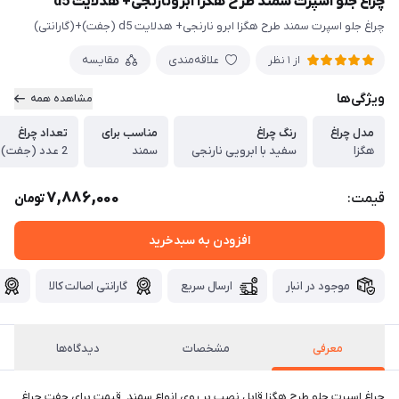
چراغ جلو اسپرت سمند طرح هگزا ابرونارنجی+ هدلایت d5
چراغ جلو اسپرت سمند طرح هگزا ابرو نارنجی+ هدلایت d5 (جفت)+(گارانتی)
علاقه‌مندی
مقایسه
از 1 نظر
ویژگی‌ها
مشاهده همه
مدل چراغ
رنگ چراغ
مناسب برای
تعداد چراغ
هگزا
سفید با ابرویی نارنجی
سمند
2 عدد (جفت)
7,886,000
قیمت:
تومان
افزودن به سبدخرید
موجود در انبار
ارسال سریع
گارانتی اصالت کالا
معرفی
مشخصات
دیدگاه‌ها
چراغ اسپرت جلو طرح هگزا قابل نصب بر روی انواع سمند. قیمت برای جفت چراغ