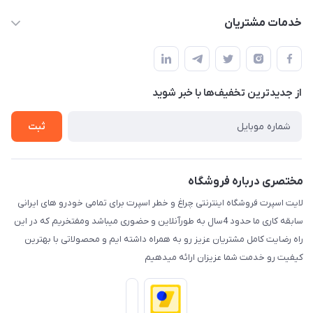
حساب کاربری
خدمات مشتریان
کرمان خیابان هفده شهریور بین کوچه 32 و 34
مجله فروشگاه
قوانین و مقررات
لیست محصولات
حریم خصوصی
درباره ما
از جدید‌ترین تخفیف‌ها با‌ خبر شوید
راهنما
تماس با ما
ثبت
مختصری درباره فروشگاه
لایت اسپرت فروشگاه اینترنتی چراغ و خطر اسپرت برای تمامی خودرو های ایرانی
سابقه کاری ما حدود 4سال به طورآنلاین و حضوری میباشد ومفتخریم که در این
راه رضایت کامل مشتریان عزیز رو به همراه داشته ایم و محصولاتی با بهترین
کیفیت رو خدمت شما عزیزان ارائه میدهیم