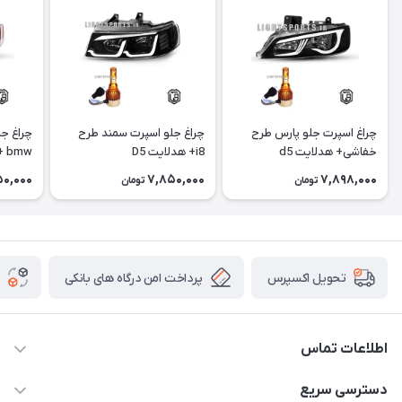
چراغ اسپرت جلو پارس طرح
چراغ جلو اسپرت سمند طرح
چراغ ج
خفاشی+ هدلایت d5
i8+ هدلایت D5
bmw + هدلایت D5
50,000
7,850,000
7,898,000
تومان
تومان
پرداخت امن درگاه های بانکی
تحویل اکسپرس
اطلاعات تماس
09012926386
دسترسی سریع