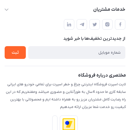
حساب کاربری
خدمات مشتریان
کرمان خیابان هفده شهریور بین کوچه 32 و 34
مجله فروشگاه
قوانین و مقررات
لیست محصولات
حریم خصوصی
درباره ما
از جدید‌ترین تخفیف‌ها با‌ خبر شوید
راهنما
تماس با ما
ثبت
مختصری درباره فروشگاه
لایت اسپرت فروشگاه اینترنتی چراغ و خطر اسپرت برای تمامی خودرو های ایرانی
سابقه کاری ما حدود 4سال به طورآنلاین و حضوری میباشد ومفتخریم که در این
راه رضایت کامل مشتریان عزیز رو به همراه داشته ایم و محصولاتی با بهترین
کیفیت رو خدمت شما عزیزان ارائه میدهیم