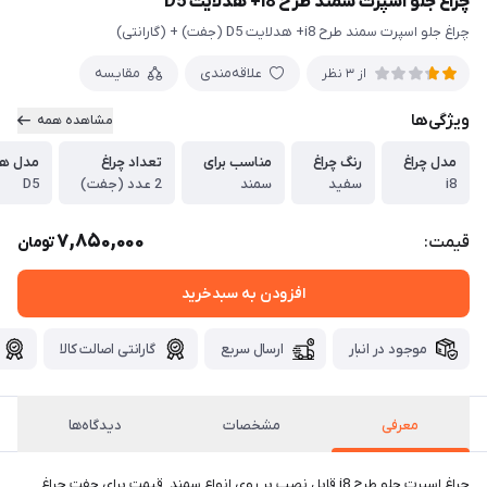
چراغ جلو اسپرت سمند طرح i8+ هدلایت D5
چراغ جلو اسپرت سمند طرح i8+ هدلایت D5 (جفت) + (گارانتی)
علاقه‌مندی
مقایسه
از 3 نظر
ویژگی‌ها
مشاهده همه
مدل چراغ
رنگ چراغ
مناسب برای
تعداد چراغ
مدل هد
i8
سفید
سمند
2 عدد (جفت)
D5
7,850,000
قیمت:
تومان
افزودن به سبدخرید
موجود در انبار
ارسال سریع
گارانتی اصالت کالا
معرفی
مشخصات
دیدگاه‌ها
چراغ اسپرت جلو طرح i8 قابل نصب بر روی انواع سمند. قیمت برای جفت چراغ