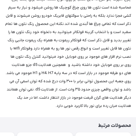
محاسبه شده است نئون ها روی چراغ کوچیک ها روشن میشود و نیاز به سیم
کشی مجزا ندارد بلکه به راحتی با سوکتهای فابریک خودرو روشن میشوند و قابل
ذکر است که تمامی چراغ ها آبندی شده اند.نکته:این محصول رنگ نئون ها تمام
سفید است و با انتخاب گزینه فولکالر میتوانید به دلخواه خود رنگ نئون ها را
تغییر بدید و قابل ذکر است که فولکالر ریموت به همراه یک ریموت جانبی رنگ
نئون ها قابل تغییر است و انواع رقص نور ها رو به همراه دارد وفولکار wifi با
نصب نرم افزار های موجود بر روی موبایل خود میتوانید کنترل رنگ نئون ها
روی بر روی موبایل خود داشته باشید و همچنین هدلایت d5 جزو هدلایت
های دو طرفه موجود در بازار است که در سه پایه H4، H7 و H1 موجود می باشد.
روی جعبه این محصول توانی برابر با ۳۰۰ وات درج شده که توان اسمی آن می
باشد و توان واقعی چیزی حدود ۳۵ وات است. از هدلایت d5، نمی توان همانند
دیگر هدلایت های گران قیمت موجود در بازار انتظار داشت، اما در حد یک
هدلایت میان رده برای نور بالا کاربرد خوبی دارد.
محصولات مرتبط