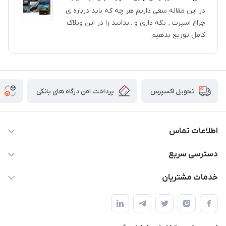
در این مقاله سعی داریم هر چه که باید درباره ی
چراغ اسپرت , نگه داری و ..بدانید را در این وبلاگ
کامل توزیع بدهیم
پرداخت امن درگاه های بانکی
تحویل اکسپرس
اطلاعات تماس
09012926386
دسترسی سریع
حساب کاربری
خدمات مشتریان
کرمان خیابان هفده شهریور بین کوچه 32 و 34
مجله فروشگاه
قوانین و مقررات
لیست محصولات
حریم خصوصی