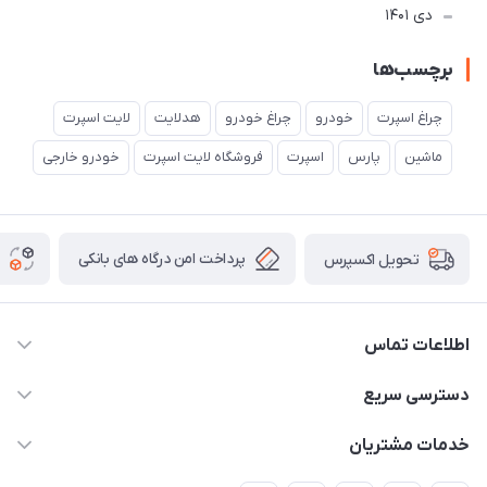
دی 1401
برچسب‌ها
چراغ اسپرت
خودرو
چراغ خودرو
هدلایت
لایت اسپرت
ماشین
پارس
اسپرت
فروشگاه لایت اسپرت
خودرو خارجی
پرداخت امن درگاه های بانکی
تحویل اکسپرس
اطلاعات تماس
09012926386
دسترسی سریع
حساب کاربری
خدمات مشتریان
کرمان خیابان هفده شهریور بین کوچه 32 و 34
مجله فروشگاه
قوانین و مقررات