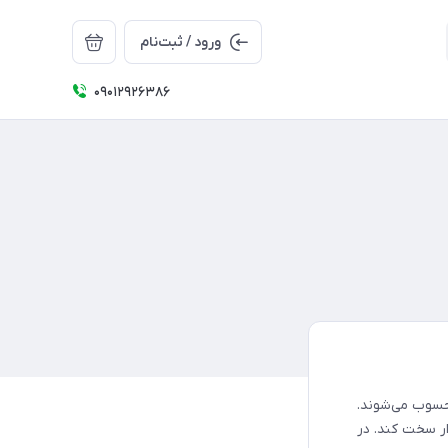
ورود / ثبت‌نام
09012926386
یب محسوب می‌شوند.
ار سخت کند. در