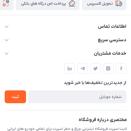
پرداخت امن درگاه های بانکی
تحویل اکسپرس
اطلاعات تماس
09012926386
دسترسی سریع
حساب کاربری
خدمات مشتریان
کرمان خیابان هفده شهریور بین کوچه 32 و 34
مجله فروشگاه
قوانین و مقررات
لیست محصولات
حریم خصوصی
درباره ما
از جدید‌ترین تخفیف‌ها با‌ خبر شوید
راهنما
تماس با ما
ثبت
مختصری درباره فروشگاه
لایت اسپرت فروشگاه اینترنتی چراغ و خطر اسپرت برای تمامی خودرو های ایرانی