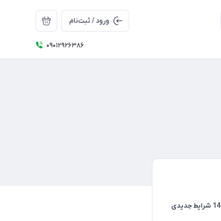
ورود / ثبت‌نام
09012926386
بر اساس بخشنامه جدید بورس کالا، قرار است تا از روز یکشنبه 11 دی 1401 شرایط جدیدی