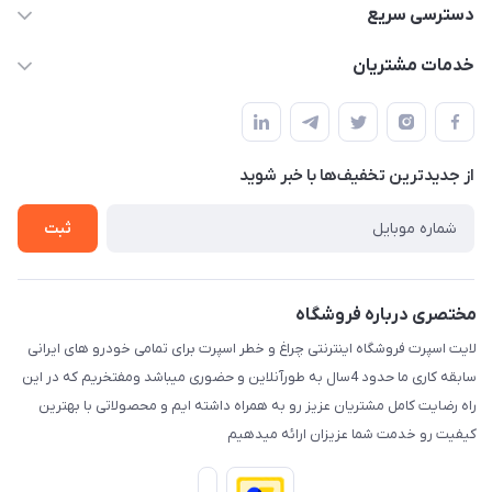
09012926386
دسترسی سریع
حساب کاربری
خدمات مشتریان
کرمان خیابان هفده شهریور بین کوچه 32 و 34
مجله فروشگاه
قوانین و مقررات
لیست محصولات
حریم خصوصی
درباره ما
از جدید‌ترین تخفیف‌ها با‌ خبر شوید
راهنما
تماس با ما
ثبت
مختصری درباره فروشگاه
لایت اسپرت فروشگاه اینترنتی چراغ و خطر اسپرت برای تمامی خودرو های ایرانی
سابقه کاری ما حدود 4سال به طورآنلاین و حضوری میباشد ومفتخریم که در این
راه رضایت کامل مشتریان عزیز رو به همراه داشته ایم و محصولاتی با بهترین
کیفیت رو خدمت شما عزیزان ارائه میدهیم