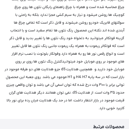
چراغ محاسبه شده است و همراه با چراغ راهنمای رایگان نئون ها روی چراغ
کوچیک ها روشن میشود و نیاز به سیم کشی مجزا ندارد بلکه به راحتی با
سوکتهای فابریک خودرو روشن میشوند و قابل ذکر است که تمامی چراغ ها
آبندی شده اند.نکته:این محصول رنگ نئون ها تمام سفید است و با انتخاب
گزینه فولکالر میتوانید به دلخواه خود رنگ نئون ها را تغییر بدید و قابل ذکر
است که فولکالر ریموت به همراه یک ریموت جانبی رنگ نئون ها قابل تغییر
است و انواع رقص نور ها رو به همراه دارد وفولکار بلوتوث با نصب نرم افزار
های موجود بر روی موبایل خود میتوانیدکنترل رنگ نئون ها روی بر روی
موبایل خود دارید و همچنین هدلایت d5 جزو هدلایت های دو طرفه موجود در
بازار است که در سه پایه H4، H7 و H1 موجود می باشد. روی جعبه این محصول
توانی برابر با ۳۰۰ وات درج شده که توان اسمی آن می باشد و توان واقعی چیزی
حدود ۳۵ وات است. از هدلایت d5، نمی توان همانند دیگر هدلایت های گران
قیمت موجود در بازار انتظار داشت، اما در حد یک هدلایت میان رده برای نور بالا
کاربرد خوبی دارد.
محصولات مرتبط