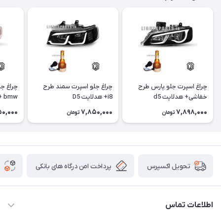
چراغ اسپرت جلو پارس طرح
چراغ جلو اسپرت سمند طرح
چراغ ج
خفاشی+ هدلایت d5
i8+ هدلایت D5
bmw + هدلایت D5
50,000
7,850,000
7,898,000
تومان
تومان
پرداخت امن درگاه های بانکی
تحویل اکسپرس
اطلاعات تماس