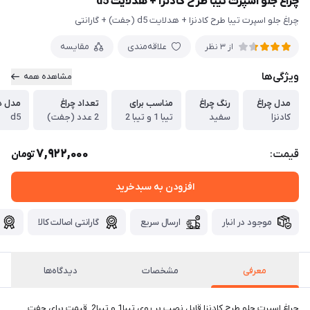
چراغ جلو اسپرت تیبا طرح کادنزا + هدلایت d5
چراغ جلو اسپرت تیبا طرح کادنزا + هدلایت d5 (جفت) + گارانتی
علاقه‌مندی
مقایسه
از 3 نظر
ویژگی‌ها
مشاهده همه
مدل چراغ
رنگ چراغ
مناسب برای
تعداد چراغ
مدل ه
کادنزا
سفید
تیبا 1 و تیبا 2
2 عدد (جفت)
d5
7,922,000
قیمت:
تومان
افزودن به سبدخرید
موجود در انبار
ارسال سریع
گارانتی اصالت کالا
معرفی
مشخصات
دیدگاه‌ها
چراغ اسپرت جلو طرح کادنزا قابل نصب بر روی تیبا1 و تیبا2. قیمت برای جفت