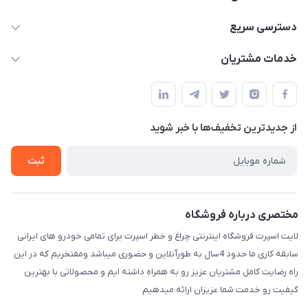
09012926386
دسترسی سریع
حساب کاربری
خدمات مشتریان
کرمان خیابان هفده شهریور بین کوچه 32 و 34
مجله فروشگاه
قوانین و مقررات
لیست محصولات
حریم خصوصی
درباره ما
از جدید‌ترین تخفیف‌ها با‌ خبر شوید
راهنما
تماس با ما
ثبت
مختصری درباره فروشگاه
لایت اسپرت فروشگاه اینترنتی چراغ و خطر اسپرت برای تمامی خودرو های ایرانی
سابقه کاری ما حدود 4سال به طورآنلاین و حضوری میباشد ومفتخریم که در این
راه رضایت کامل مشتریان عزیز رو به همراه داشته ایم و محصولاتی با بهترین
کیفیت رو خدمت شما عزیزان ارائه میدهیم