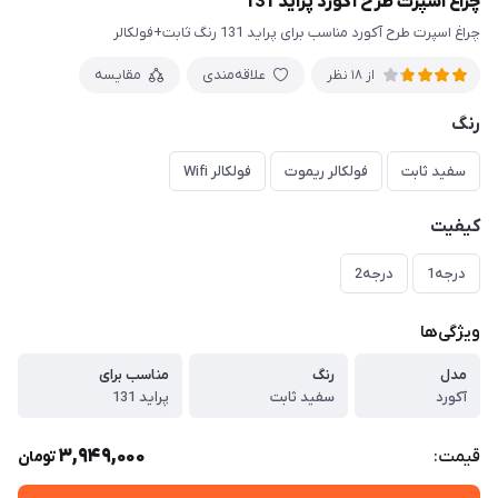
چراغ اسپرت طرح آکورد پراید 131
چراغ اسپرت طرح آکورد مناسب برای پراید 131 رنگ ثابت+فولکالر
علاقه‌مندی
مقایسه
از 18 نظر
رنگ
سفید ثابت
فولکالر ریموت
فولکالر Wifi
کیفیت
درجه1
درجه2
ویژگی‌ها
مدل
رنگ
مناسب برای
آکورد
سفید ثابت
پراید 131
3,949,000
قیمت:
تومان