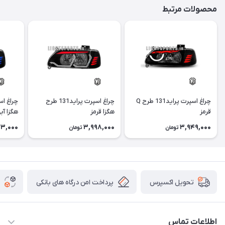
محصولات مرتبط
چراغ اسپرت پراید131 طرح Q
چراغ اسپرت پراید131 طرح
قرمز
هگزا قرمز
هگزا آب
3,000
3,998,000
3,949,000
تومان
تومان
پرداخت امن درگاه های بانکی
تحویل اکسپرس
اطلاعات تماس