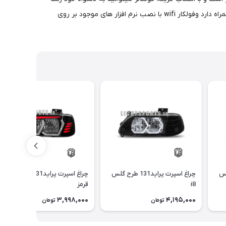
نئون ها را تغییر بدید و قابل ذکر است که فولکالر ریموت به همراه یک ریموت جانبی رنگ نئون ها قابل تغییر است و انواع رقص نور ها رو به همراه دارد وفولکار wifi با نصب نرم افزار های موجود بر روی
رح گلس
چراغ اسپرت پراید131 طرح گلس
چراغ اسپرت پراید131 طرح هگزا
i8
قرمز
3,998,000
4,195,000
تومان
تومان