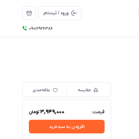
ورود / ثبت‌نام
09012926386
مقایسه
علاقه‌مندی
3,949,000
قیمت:
تومان
افزودن به سبدخرید