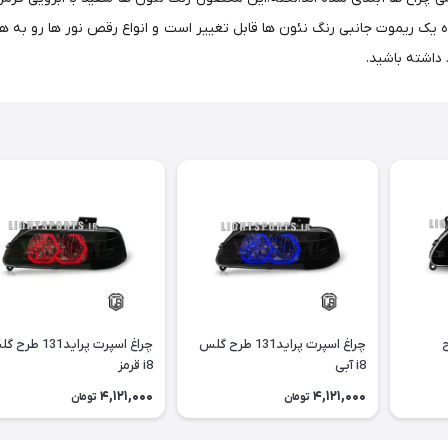
داشته باشید.
1 طرح
چراغ اسپرت پراید131 طرح گلس
چراغ اسپرت پراید131 ط
i8 آبی
i8 قرمز
4,121,000
4,121,000
تومان
تومان