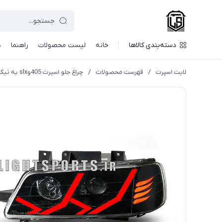
دسته‌بندی کالاها
خانه
لیست محصولات
راهنما
د
لایت اسپرت
/
فهرست محصولات
/
چراغ جلو اسپرت 405وslx یه تیکه طرح لامبورگینی قرمز