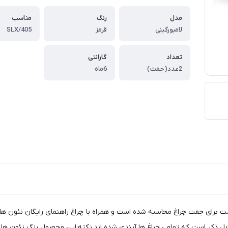
مدل
رنگ
مناسب
لامبورگینی
قرمز
405/SLX
تعداد
گارانتی
2عدد(جفت)
6ماه
سپرت جلو طرح لامبورگینی قابل نصب بر روی 405و slx. قیمت برای جفت چراغ محاسبه شده است و همراه با چرا
بل ذکر است که تمامی چراغ ها آبندی شده اند.نکته:این محصول رنگ نئون ها تما