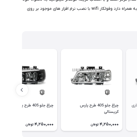
رنگ نئون ها را تغییر بدید و قابل ذکر است که فولکالر ریموت به همراه یک ریموت جانبی رنگ نئون ها قابل تغییر است و انواع رقص نور ها رو به همراه دارد وفولکار wifi با نصب نرم افزار های موجود بر روی
ح آبشاری
چراغ جلو 405 طرح پارس
چراغ جلو 405 طرح پارس مشکی
کریستالی
4,250,000
4,250,000
تومان
تومان