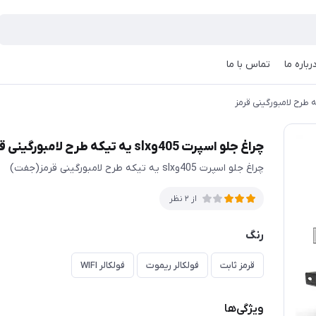
رباره ما
تماس با ما
چراغ جلو اسپرت 405وslx یه تیکه طرح لامبورگینی قرمز
چراغ جلو اسپرت 405وslx یه تیکه طرح لامبورگینی قرمز(جفت)
از 2 نظر
رنگ
قرمز ثابت
فولکالر ریموت
فولکالر WIFI
ویژگی‌ها