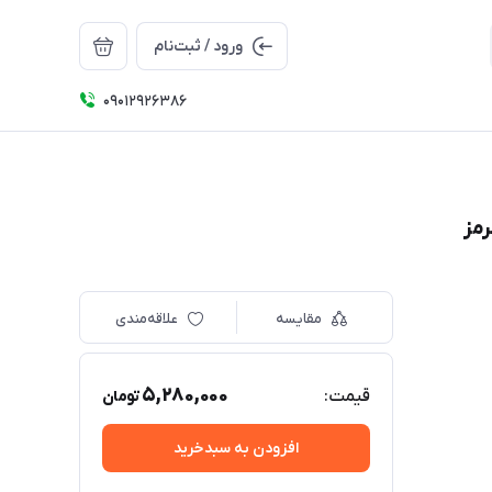
ورود / ثبت‌نام
09012926386
مقایسه
علاقه‌مندی
5,280,000
قیمت:
تومان
افزودن به سبدخرید