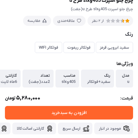
چراغ جلو اسپرت 405وslx طرح u
چراغ جلو اسپرت 405وslx طرح u(جفت)
علاقه‌مندی
مقایسه
از 2 نظر
رنگ
سفید ابرویی قرمز
فولکالر ریموت
فولکالر WIFI
ویژگی‌ها
مدل
رنگ
مناسب
تعداد
گارانتی
u
سفید+فولکالر
405وslx
2عدد(جفت)
6ماه لایت اسپرت
5,280,000
قیمت:
تومان
افزودن به سبدخرید
موجود در انبار
ارسال سریع
گارانتی اصالت کالا