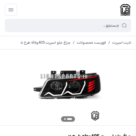
لایت اسپرت
/
فهرست محصولات
/
چراغ جلو اسپرت 405وslx طرح u