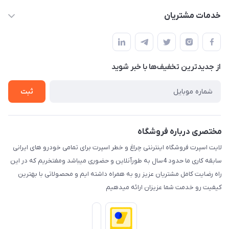
حساب کاربری
خدمات مشتریان
کرمان خیابان هفده شهریور بین کوچه 32 و 34
مجله فروشگاه
قوانین و مقررات
لیست محصولات
حریم خصوصی
درباره ما
از جدید‌ترین تخفیف‌ها با‌ خبر شوید
راهنما
تماس با ما
ثبت
مختصری درباره فروشگاه
لایت اسپرت فروشگاه اینترنتی چراغ و خطر اسپرت برای تمامی خودرو های ایرانی
سابقه کاری ما حدود 4سال به طورآنلاین و حضوری میباشد ومفتخریم که در این
راه رضایت کامل مشتریان عزیز رو به همراه داشته ایم و محصولاتی با بهترین
کیفیت رو خدمت شما عزیزان ارائه میدهیم