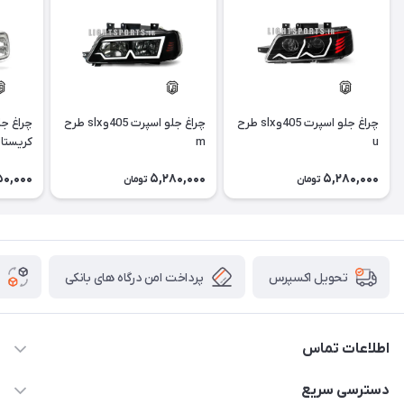
چراغ جلو اسپرت 405وslx طرح
چراغ جلو اسپرت 405وslx طرح
u
m
کریستا
50,000
5,280,000
5,280,000
تومان
تومان
پرداخت امن درگاه های بانکی
تحویل اکسپرس
اطلاعات تماس
09012926386
دسترسی سریع