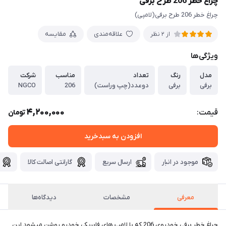
چراغ خطر 206 طرح برفی
چراغ خطر 206 طرح برفی(لامپی)
علاقه‌مندی
مقایسه
از 2 نظر
ویژگی‌ها
مدل
رنگ
تعداد
مناسب
شرکت
برفی
برفی
دوعدد(چپ وراست)
206
NGCO
4,200,000
قیمت:
تومان
افزودن به سبدخرید
موجود در انبار
ارسال سریع
گارانتی اصالت کالا
معرفی
مشخصات
دیدگاه‌ها
چراغ خطر برفی خودروی 206 که با لامپ های فابریکی خودرو روشن میشود این