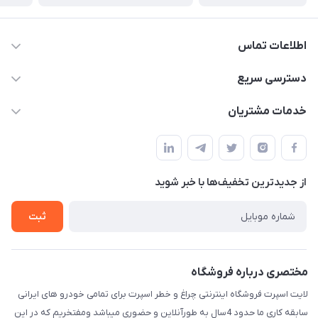
اطلاعات تماس
09012926386
دسترسی سریع
حساب کاربری
خدمات مشتریان
کرمان خیابان هفده شهریور بین کوچه 32 و 34
مجله فروشگاه
قوانین و مقررات
لیست محصولات
حریم خصوصی
درباره ما
از جدید‌ترین تخفیف‌ها با‌ خبر شوید
راهنما
تماس با ما
ثبت
مختصری درباره فروشگاه
لایت اسپرت فروشگاه اینترنتی چراغ و خطر اسپرت برای تمامی خودرو های ایرانی
سابقه کاری ما حدود 4سال به طورآنلاین و حضوری میباشد ومفتخریم که در این