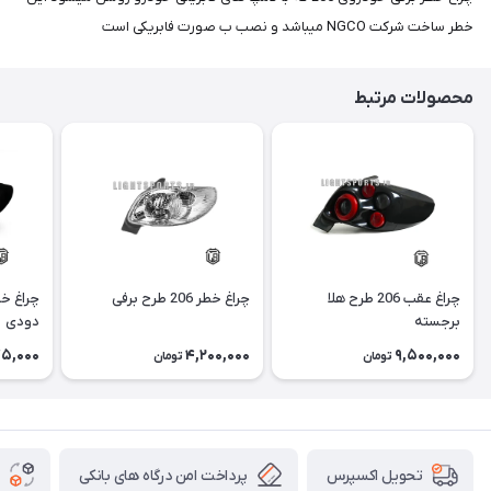
خطر ساخت شرکت NGCO میباشد و نصب ب صورت فابریکی است
محصولات مرتبط
چراغ عقب 206 طرح هلا
چراغ خطر 206 طرح برفی
برجسته
دودی
5,000
4,200,000
9,500,000
تومان
تومان
پرداخت امن درگاه های بانکی
تحویل اکسپرس