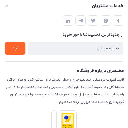
حساب کاربری
خدمات مشتریان
کرمان خیابان هفده شهریور بین کوچه 32 و 34
مجله فروشگاه
قوانین و مقررات
لیست محصولات
حریم خصوصی
درباره ما
از جدید‌ترین تخفیف‌ها با‌ خبر شوید
راهنما
تماس با ما
ثبت
مختصری درباره فروشگاه
لایت اسپرت فروشگاه اینترنتی چراغ و خطر اسپرت برای تمامی خودرو های ایرانی
سابقه کاری ما حدود 4سال به طورآنلاین و حضوری میباشد ومفتخریم که در این
راه رضایت کامل مشتریان عزیز رو به همراه داشته ایم و محصولاتی با بهترین
کیفیت رو خدمت شما عزیزان ارائه میدهیم