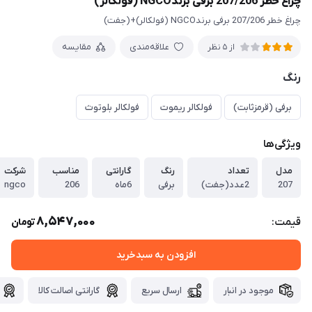
چراغ خطر 207/206 برفی برندNGCO (فولکالر)
چراغ خطر 207/206 برفی برندNGCO (فولکالر)+(جفت)
علاقه‌مندی
مقایسه
از 5 نظر
رنگ
برفی (قرمزثابت)
فولکالر ریموت
فولکالر بلوتوث
ویژگی‌ها
مدل
تعداد
رنگ
گارانتی
مناسب
شرکت
207
2عدد(جفت)
برفی
6ماه
206
ngco
8,547,000
قیمت:
تومان
افزودن به سبدخرید
موجود در انبار
ارسال سریع
گارانتی اصالت کالا