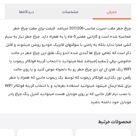
معرفی
مشخصات
دیدگاه‌ها
چراغ خطر عقب اسپرت مناسب 207/206 میباشد. قیمت برای جفت چراغ خطر
محاسبه شده است و گارانتی معتبر 6 ماه را به همراه دارد. چراغ خطر نیاز به سیم
کشی مجزا ندارد بلکه به راحتی با سوکتهای فابریک خودرو روشن میشوند و قابل
ذکر است که تمامی چراغ ها آبندی شده اندو رنگ طلق این چراغ خطر در حالت
خاموشی برفی (سفید)میباشد شما میتوانید با انتخاب گزینه فولکالر ریموت یا
WIFI رنگ های ال ای دی چراغ خطر رو به دلخواه عوض کنید و یا روی حالت
رقص نور بگذارید.فولکالر ریموت که توسط یک ریموت جانبی که همراه با خطر
برای شما ارسال میشود میتوانید استفاده بفرماید و با انتخاب گزینه فولکالر WIFI
با نصب نرم افزار جانبی که بر روی موبایل هست میتوانید کنترل رنگ چراغ رادر
موبایل خود داشته باشید
محصولات مرتبط