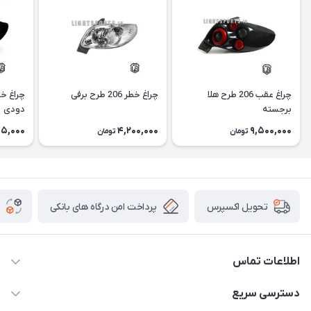
چراغ عقب 206 طرح هلا
چراغ خطر 206 طرح برفی
برجسته
دودی
5,000
4,200,000
9,500,000
تومان
تومان
پرداخت امن درگاه های بانکی
تحویل اکسپرس
اطلاعات تماس
09012926386
دسترسی سریع