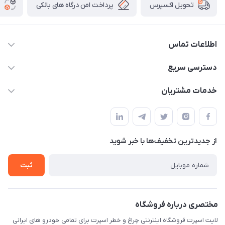
پرداخت امن درگاه های بانکی
تحویل اکسپرس
اطلاعات تماس
09012926386
دسترسی سریع
حساب کاربری
خدمات مشتریان
کرمان خیابان هفده شهریور بین کوچه 32 و 34
مجله فروشگاه
قوانین و مقررات
لیست محصولات
حریم خصوصی
درباره ما
از جدید‌ترین تخفیف‌ها با‌ خبر شوید
راهنما
تماس با ما
ثبت
مختصری درباره فروشگاه
لایت اسپرت فروشگاه اینترنتی چراغ و خطر اسپرت برای تمامی خودرو های ایرانی