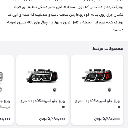
برطرف کرده و مشکلاتی که توی نسخه هاقبلی نظیر مشکل تنظیم نور.فیت
نشدن چراغ روی بدنه خودرو.جا زدن سخت لامپ و هدلایت که همه ی این ها
برطرف شده توی این نسخه و کامل ترین و بهترین چراغ برای 405 همین نمونه
میباشد
محصولات مرتبط
چراغ جلو اسپرت 405وslx طرح
چراغ جلو اسپرت 405وslx طرح
u
m
کریستا
50,000
5,280,000
5,280,000
تومان
تومان