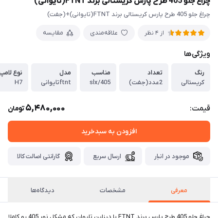
چراغ جلو 405 طرح پارس کریستالی برند FTNT(تایوانی)
چراغ جلو 405 طرح پارس کریستالی برند FTNT(تایوانی)+(جفت)
علاقه‌مندی
مقایسه
از 4 نظر
ویژگی‌ها
رنگ
تعداد
مناسب
مدل
نوع لامپ 
کریستالی
2عدد(جفت)
405/slx
ftntتایوانی
H7
5,480,000
قیمت:
تومان
افزودن به سبدخرید
موجود در انبار
ارسال سریع
گارانتی اصالت کالا
معرفی
مشخصات
دیدگاه‌ها
چراغ جلو 405 طرح پارس برند FTNT با دیزاین تایوان که مشکل نور 405 رو کاملا