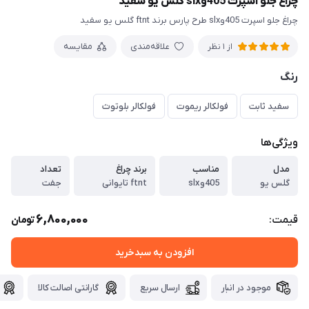
چراغ جلو اسپرت 405وslx گلس یو سفید
چراغ جلو اسپرت 405وslx طرح پارس برند ftnt گلس یو سفید
علاقه‌مندی
مقایسه
از 1 نظر
رنگ
سفید ثابت
فولکالر ریموت
فولکالر بلوتوث
ویژگی‌ها
مدل
مناسب
برند چراغ
تعداد
گلس یو
405وslx
ftnt تایوانی
جفت
6,800,000
قیمت:
تومان
افزودن به سبدخرید
موجود در انبار
ارسال سریع
گارانتی اصالت کالا