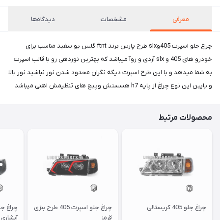
معرفی
مشخصات
دیدگاه‌ها
چراغ جلو اسپرت 405وslx طرح پارس برند ftnt گلس یو سفید مناسب برای
خودرو های 405 و slx آردی و روآ میباشد که بهترین نوردهی رو با قالب اسپرت
به شما میدهد و با این طرح اسپرت دیگه نگران محدود شدن نور نباشید نور بالا
و پایین این نوع چراغ از پایه h7 هسستش وپیچ های تنظیمش اهنی میباشد
محصولات مرتبط
چراغ جلو 405 کریستالی
چراغ جلو اسپرت 405 طرح بنزی
قرمز
آبشاری 