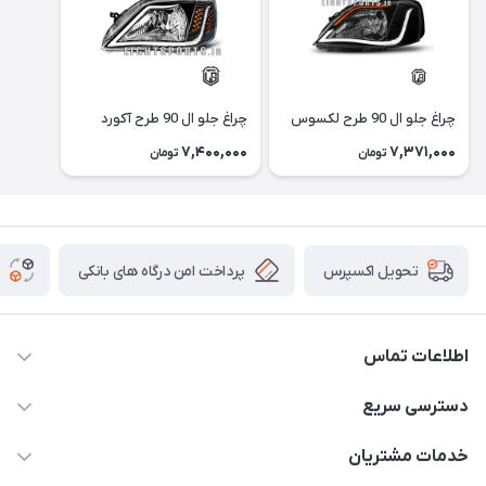
چراغ جلو ال 90 طرح لکسوس
چراغ جلو ال 90 طرح آکورد
7,400,000
7,371,000
تومان
تومان
پرداخت امن درگاه های بانکی
تحویل اکسپرس
اطلاعات تماس
09012926386
دسترسی سریع
حساب کاربری
خدمات مشتریان
کرمان خیابان هفده شهریور بین کوچه 32 و 34
مجله فروشگاه