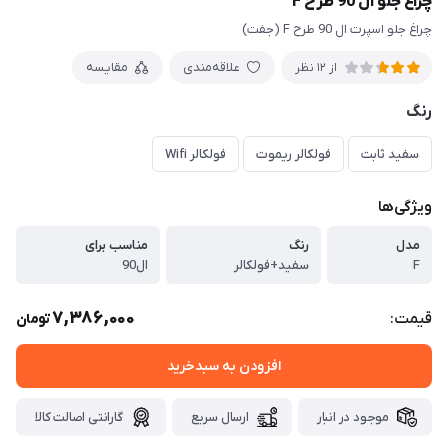
چراغ جلو ال 90 طرح F
چراغ جلو اسپرت ال 90 طرح F (جفت)
علاقه‌مندی
مقایسه
از 12 نظر
رنگ
سفید ثابت
فولکالر ریموت
فولکالر Wifi
ویژگی‌ها
مدل
رنگ
مناسب برای
F
سفید+فولکالر
ال90
7,386,000
قیمت:
تومان
افزودن به سبدخرید
موجود در انبار
ارسال سریع
گارانتی اصالت کالا