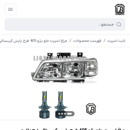
لایت اسپرت
/
فهرست محصولات
/
چراغ اسپرت جلو پژو 405 طرح پارس کریستالی+ هدلایت d8pro(نور تضمینی)