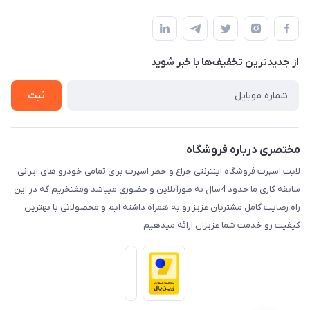
کرمان خیابان هفده شهریور بین کوچه 32 و 34
مجله فروشگاه
قوانین و مقررات
لیست محصولات
حریم خصوصی
درباره ما
از جدید‌ترین تخفیف‌ها با‌ خبر شوید
راهنما
تماس با ما
ثبت
مختصری درباره فروشگاه
لایت اسپرت فروشگاه اینترنتی چراغ و خطر اسپرت برای تمامی خودرو های ایرانی
سابقه کاری ما حدود 4سال به طورآنلاین و حضوری میباشد ومفتخریم که در این
راه رضایت کامل مشتریان عزیز رو به همراه داشته ایم و محصولاتی با بهترین
کیفیت رو خدمت شما عزیزان ارائه میدهیم