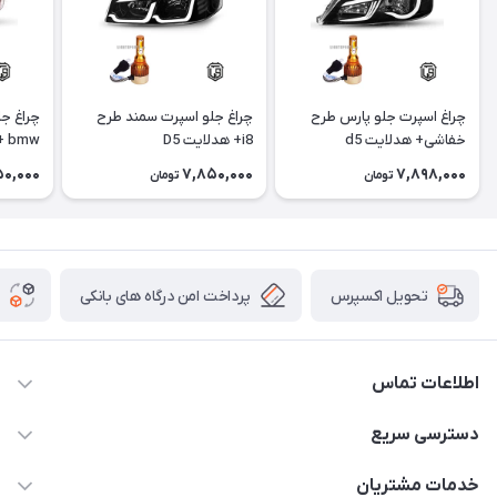
چراغ اسپرت جلو پارس طرح
چراغ جلو اسپرت سمند طرح
چراغ ج
خفاشی+ هدلایت d5
i8+ هدلایت D5
bmw + هدلایت D5
50,000
7,850,000
7,898,000
تومان
تومان
پرداخت امن درگاه های بانکی
تحویل اکسپرس
اطلاعات تماس
09012926386
دسترسی سریع
حساب کاربری
خدمات مشتریان