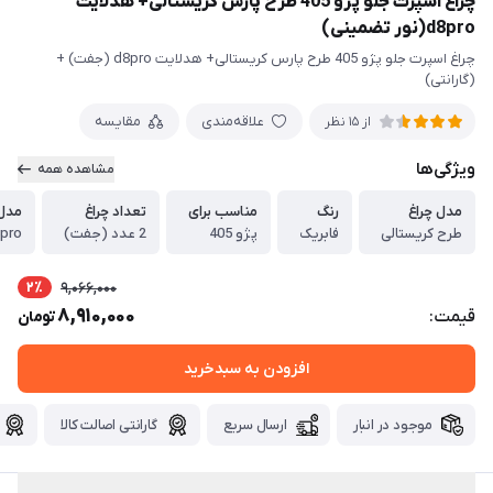
چراغ اسپرت جلو پژو 405 طرح پارس کریستالی+ هدلایت
d8pro(نور تضمینی)
چراغ اسپرت جلو پژو 405 طرح پارس کریستالی+ هدلایت d8pro (جفت) +
(گارانتی)
علاقه‌مندی
مقایسه
از 15 نظر
ویژگی‌ها
مشاهده همه
مدل چراغ
رنگ
مناسب برای
تعداد چراغ
مدل
طرح کریستالی
فابریک
پژو 405
2 عدد (جفت)
pro
2٪
9,066,000
8,910,000
قیمت:
تومان
افزودن به سبدخرید
موجود در انبار
ارسال سریع
گارانتی اصالت کالا