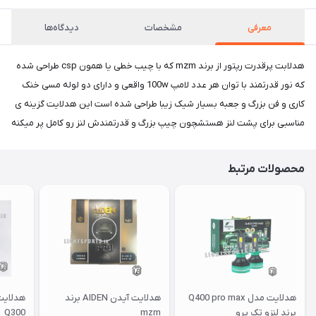
معرفی
مشخصات
دیدگاه‌ها
هدلابت پرقدرت رپتور از برند mzm که با چیب خطی یا همون csp طراحی شده
که نور قدرتمند با توان هر عدد لامپ 100w واقعی و دارای دو لوله مسی خنک
کاری و فن بزرگ و جعبه بسیار شیک زیبا طراحی شده است این هدلایت گزینه ی
مناسبی برای پشت لنز هستشچون چیپ بزرگ و قدرتمندش لنز رو کامل پر میکنه
محصولات مرتبط
هدلایت مدل Q400 pro max
هدلایت آیدن AIDEN برند
هدلایت
برند لنزو تک پرو
mzm
Q300