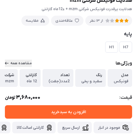
هدلایت فونیکس شرکتی mzm
هدلایت پرقدرت فونیکس شرکتی mzm + ء12ماه گارانتی
علاقه‌مندی
مقایسه
از 13 نظر
پایه
H1
H7
ویژگی‌ها
مشاهده همه
مدل
رنگ
تعداد
گارانتی
شرکت
فونیکس
سفید و یخی
2عدد(جفت)
12 ماه
mzm
3,680,000
قیمت:
تومان
افزودن به سبدخرید
موجود در انبار
ارسال سریع
گارانتی اصالت کالا