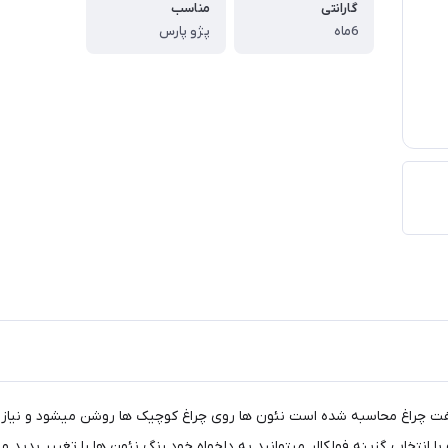
گارانتی
مناسب
6ماه
پژو پارس
 چراغ محاسبه شده است نئون ها روی چراغ کوچیک ها روشن میشود و نیاز به 
نتخاب گزینه فولکالر میتوانید به دلخواه خود رنگ نئون ها را تغییر بدید و