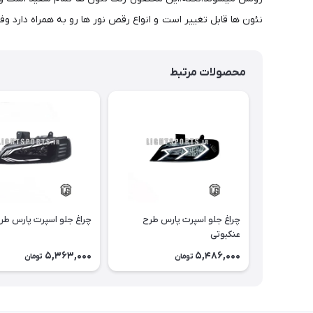
نئون ها قابل تغییر است و انواع رقص نور ها رو به همراه دارد وفولکار wifi با نصب نرم افزار های موجود بر روی موبایل خود میتوانید کنترل رنگ نئون ها روی بر روی موبایل خود داشته باش
محصولات مرتبط
چراغ جلو اسپرت پارس طرح
چراغ جلو اسپرت پارس طر
عنکبوتی
5,363,000
5,486,000
تومان
تومان