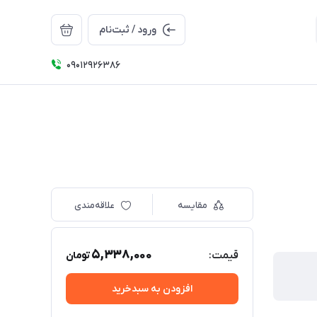
ورود / ثبت‌نام
09012926386
مقایسه
علاقه‌مندی
5,338,000
قیمت:
تومان
افزودن به سبدخرید