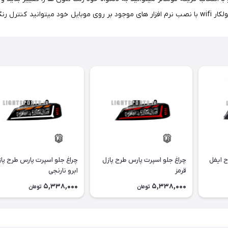
ید. اضافه کردن
ح ایفل
چراغ جلو اسپرت پارس طرح پازل
چراغ جلو اسپرت پارس طرح پا
قرمز
ابرو نارنجی
5,338,000
5,338,000
تومان
تومان