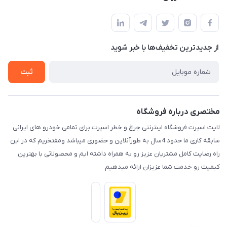
کرمان خیابان هفده شهریور بین کوچه 32 و 34
مجله فروشگاه
قوانین و مقررات
لیست محصولات
حریم خصوصی
درباره ما
از جدید‌ترین تخفیف‌ها با‌ خبر شوید
راهنما
تماس با ما
ثبت
مختصری درباره فروشگاه
لایت اسپرت فروشگاه اینترنتی چراغ و خطر اسپرت برای تمامی خودرو های ایرانی
سابقه کاری ما حدود 4سال به طورآنلاین و حضوری میباشد ومفتخریم که در این
راه رضایت کامل مشتریان عزیز رو به همراه داشته ایم و محصولاتی با بهترین
کیفیت رو خدمت شما عزیزان ارائه میدهیم