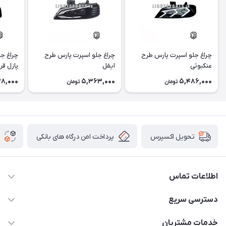
چراغ جلو اسپرت پارس طرح
چراغ جلو اسپرت پارس طرح
چراغ ج
عنکبوتی
ایفل
پازل قر
8,000
5,363,000
5,486,000
تومان
تومان
پرداخت امن درگاه های بانکی
تحویل اکسپرس
اطلاعات تماس
09012926386
دسترسی سریع
حساب کاربری
خدمات مشتریان