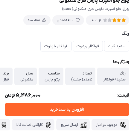
چراغ جلو اسپرت پارس طرح عنکبوتی
چراغ جلو اسپرت پارس طرح عنکبوتی(جفت)
علاقه‌مندی
مقایسه
از 1 نظر
رنگ
سفید ثابت
فولکالر ریموت
فولکالر بلوتوث
ویژگی‌ها
رنگ
تعداد
مناسب
مدل
برند
سفید+فولکالر
2عدد(جفت)
پژو پارس
عنکبوتی
فراز
5,486,000
قیمت:
تومان
افزودن به سبدخرید
موجود در انبار
ارسال سریع
گارانتی اصالت کالا