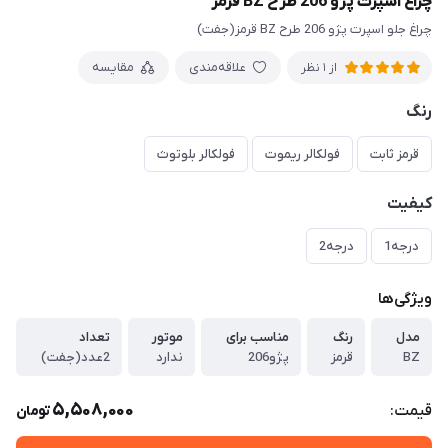
چراغ اسپرت پژو 206 طرح BZ قرمز
چراغ جلو اسپرت پژو 206 طرح BZ قرمز(جفت)
علاقه‌مندی
مقایسه
از 1 نظر
رنگ
قرمز ثابت
فولکالر ریموت
فولکالر بلوتوث
کیفیت
درجه1
درجه2
ویژگی‌ها
مدل
رنگ
مناسب برای
موتور
تعداد
BZ
قرمز
پژو206
ندارد
2عدد(جفت)
5,508,000
قیمت:
تومان