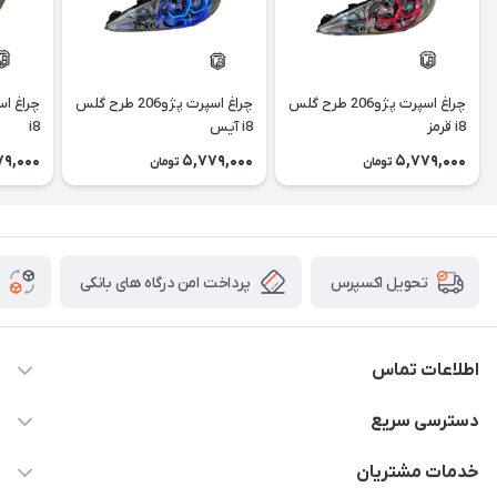
چراغ اسپرت پژو206 طرح گلس
چراغ اسپرت پژو206 طرح گلس
i8 قرمز
i8 آیس
i8
79,000
5,779,000
5,779,000
تومان
تومان
پرداخت امن درگاه های بانکی
تحویل اکسپرس
اطلاعات تماس
09012926386
دسترسی سریع
حساب کاربری
خدمات مشتریان
کرمان خیابان هفده شهریور بین کوچه 32 و 34