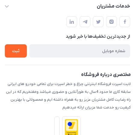
حساب کاربری
خدمات مشتریان
کرمان خیابان هفده شهریور بین کوچه 32 و 34
مجله فروشگاه
قوانین و مقررات
لیست محصولات
حریم خصوصی
درباره ما
از جدید‌ترین تخفیف‌ها با‌ خبر شوید
راهنما
تماس با ما
ثبت
مختصری درباره فروشگاه
لایت اسپرت فروشگاه اینترنتی چراغ و خطر اسپرت برای تمامی خودرو های ایرانی
سابقه کاری ما حدود 4سال به طورآنلاین و حضوری میباشد ومفتخریم که در این
راه رضایت کامل مشتریان عزیز رو به همراه داشته ایم و محصولاتی با بهترین
کیفیت رو خدمت شما عزیزان ارائه میدهیم