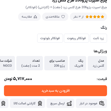
چراغ اسپرت پژو206 طرح گلس زرد
چراغ اسپرت پژو206 طرح گلس زرد (جفت) + (گارانتی) (فولکالر)
علاقه‌مندی
مقایسه
از 3 نظر
رنگ
زرد ثابت
فولکالر ریموت
فولکالر بلوتوث
ویژگی‌ها
مدل
رنگ
مناسب برای
تعداد
شرکت ساز
گلس زرد
فابریک
پژو 206
2 عدد (جفت)
NGCO
5,717,000
قیمت:
تومان
افزودن به سبدخرید
موجود در انبار
ارسال سریع
گارانتی اصالت کالا