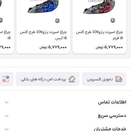
چراغ اسپرت پژو206 طرح گلس
چراغ اسپرت پژو206 طرح گلس
i8 قرمز
i8 آیس
i8
79,000
5,779,000
5,779,000
تومان
تومان
پرداخت امن درگاه های بانکی
تحویل اکسپرس
اطلاعات تماس
09012926386
دسترسی سریع
حساب کاربری
خدمات مشتریان