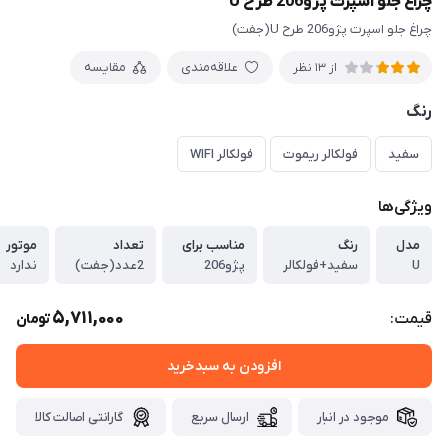
چراغ جلو اسپرت پژو206 طرح U
چراغ جلو اسپرت پژو206 طرح U(جفت)
علاقه‌مندی
مقایسه
از 13 نظر
رنگ
سفید
فولکالر ریموت
فولکالر WIFI
ویژگی‌ها
مدل
رنگ
مناسب برای
تعداد
موتور
U
سفید+فولکالر
پژو206
2عدد(جفت)
ندارد
5,711,000
قیمت:
تومان
افزودن به سبدخرید
موجود در انبار
ارسال سریع
گارانتی اصالت کالا