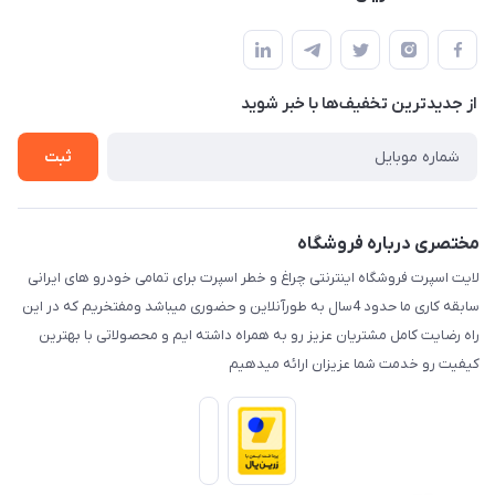
کرمان خیابان هفده شهریور بین کوچه 32 و 34
مجله فروشگاه
قوانین و مقررات
لیست محصولات
حریم خصوصی
درباره ما
از جدید‌ترین تخفیف‌ها با‌ خبر شوید
راهنما
تماس با ما
ثبت
مختصری درباره فروشگاه
لایت اسپرت فروشگاه اینترنتی چراغ و خطر اسپرت برای تمامی خودرو های ایرانی
سابقه کاری ما حدود 4سال به طورآنلاین و حضوری میباشد ومفتخریم که در این
راه رضایت کامل مشتریان عزیز رو به همراه داشته ایم و محصولاتی با بهترین
کیفیت رو خدمت شما عزیزان ارائه میدهیم