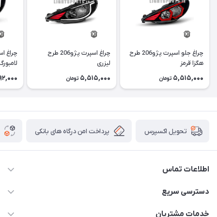
چراغ جلو اسپرت پژو206 طرح
چراغ اسپرت پژو206 طرح
هگزا قرمز
لیزری
لامبورگ
92,000
5,515,000
5,515,000
تومان
تومان
پرداخت امن درگاه های بانکی
تحویل اکسپرس
اطلاعات تماس
09012926386
دسترسی سریع
حساب کاربری
خدمات مشتریان