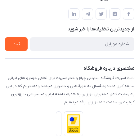
کرمان خیابان هفده شهریور بین کوچه 32 و 34
مجله فروشگاه
قوانین و مقررات
لیست محصولات
حریم خصوصی
درباره ما
از جدید‌ترین تخفیف‌ها با‌ خبر شوید
راهنما
تماس با ما
ثبت
مختصری درباره فروشگاه
لایت اسپرت فروشگاه اینترنتی چراغ و خطر اسپرت برای تمامی خودرو های ایرانی
سابقه کاری ما حدود 4سال به طورآنلاین و حضوری میباشد ومفتخریم که در این
راه رضایت کامل مشتریان عزیز رو به همراه داشته ایم و محصولاتی با بهترین
کیفیت رو خدمت شما عزیزان ارائه میدهیم