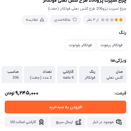
چراغ اسپرت پژو206 طرح گلس نعلی فولکالر
چراغ اسپرت پژو206 طرح گلس نعلی فولکالر (جفت)
علاقه‌مندی
مقایسه
از 4 نظر
رنگ
فولکالر ریموت
فولکالر بلوتوث
ویژگی‌ها
مدل
رنگ
گارانتی
تعداد
مناسب
گلس نعلی
فولکالر
6 ماهه
2 عدد (جفت)
206
9,245,000
قیمت:
تومان
افزودن به سبدخرید
موجود در انبار
ارسال سریع
گارانتی اصالت کالا