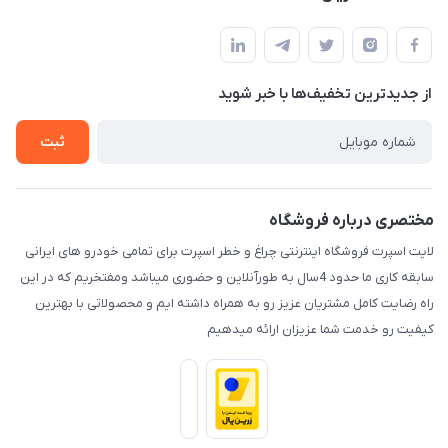
کرمان خیابان هفده شهریور بین کوچه 32 و 34
مجله فروشگاه
قوانین و مقررات
لیست محصولات
حریم خصوصی
درباره ما
از جدید‌ترین تخفیف‌ها با‌ خبر شوید
راهنما
تماس با ما
ثبت
مختصری درباره فروشگاه
لایت اسپرت فروشگاه اینترنتی چراغ و خطر اسپرت برای تمامی خودرو های ایرانی
سابقه کاری ما حدود 4سال به طورآنلاین و حضوری میباشد ومفتخریم که در این
راه رضایت کامل مشتریان عزیز رو به همراه داشته ایم و محصولاتی با بهترین
کیفیت رو خدمت شما عزیزان ارائه میدهیم