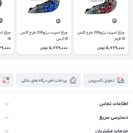
چراغ اسپرت پژو206 طرح گلس
چراغ اسپرت پژو206 طرح گلس
i8 قرمز
i8 آیس
i8
79,000
5,779,000
5,779,000
تومان
تومان
پرداخت امن درگاه های بانکی
تحویل اکسپرس
اطلاعات تماس
09012926386
دسترسی سریع
حساب کاربری
خدمات مشتریان