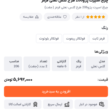
چراغ اسپرت پژو206 طرح گلس نعلی قرمز
چراغ اسپرت پژو206 طرح گلس نعلی قرمز (جفت)
علاقه‌مندی
مقایسه
از 1 نظر
رنگ
قرمز ثابت
فولکالر ریموت
فولکالر بلوتوث
ویژگی‌ها
مدل
رنگ
گارانتی
تعداد
مناسب
گلس نعلی
قرمز
6 ماهه
2 عدد (جفت)
206
5,692,000
قیمت:
تومان
افزودن به سبدخرید
موجود در انبار
ارسال سریع
گارانتی اصالت کالا