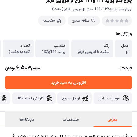
چراغ جلو پراید1۳۲و111 طرح p ابرویی قرمز
چراغ جلو پراید1۳۲و111 طرح p ابرویی قرمز(جفت)
علاقه‌مندی
مقایسه
ویژگی‌ها
مدل
رنگ
مناسب
تعداد
p
سفید با ابرویی قرمز
پراید 111و132
2عدد(جفت)
6,503,000
قیمت:
تومان
افزودن به سبدخرید
موجود در انبار
ارسال سریع
گارانتی اصالت کالا
معرفی
مشخصات
دیدگاه‌ها
چراغ اسپرت جلوی طرح p مناسب برای پراید 111 و 132قیمت برای جفت چراغ