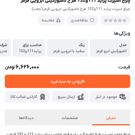
چراغ اسپرت پراید 111و132 طرح لامبورگینی ابرویی قرمز
چراغ اسپرت پراید 111و132 طرح لامبورگینی ابرویی قرمز(جفت)
علاقه‌مندی
مقایسه
ویژگی‌ها
مدل
رنگ
مناسب برای
شرکت
لامبورگینی ابرو قرمز
سفید با ابرویی قرمز
پراید111و132
مدرن
6,626,000
قیمت:
تومان
افزودن به سبدخرید
موجود در انبار
ارسال سریع
گارانتی اصالت کالا
معرفی
مشخصات
دیدگاه‌ها
چراغ جلوی اسپرت طرح لامبورگینی ابرو قرمز مناسب برای پراید 111 و 132 قیمت