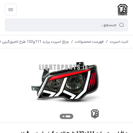
لایت اسپرت
/
فهرست محصولات
/
چراغ اسپرت پراید 111و132 طرح لامبورگینی ابرویی قرمز