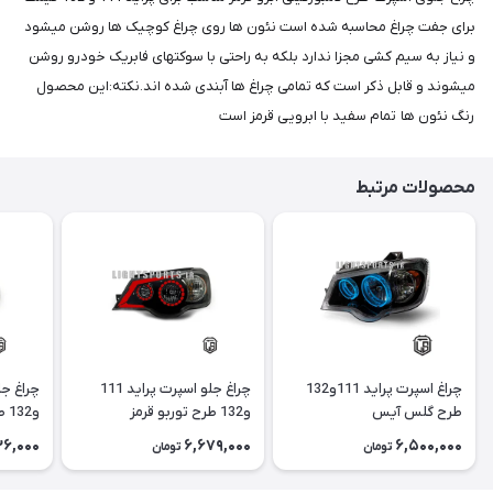
برای جفت چراغ محاسبه شده است نئون ها روی چراغ کوچیک ها روشن میشود
و نیاز به سیم کشی مجزا ندارد بلکه به راحتی با سوکتهای فابریک خودرو روشن
میشوند و قابل ذکر است که تمامی چراغ ها آبندی شده اند.نکته:این محصول
رنگ نئون ها تمام سفید با ابرویی قرمز است
محصولات مرتبط
چراغ اسپرت پراید 111و132
چراغ جلو اسپرت پراید 111
طرح گلس آیس
و132 طرح توربو قرمز
و132 طرح توربو
26,000
6,679,000
6,500,000
تومان
تومان