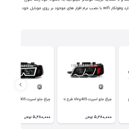
ها را تغییر بدید و قابل ذکر است که فولکالر ریموت به همراه یک ریموت جانبی رنگ نئون ها قابل تغییر است و انواع رقص نور ها رو به همراه دارد وفولکار wifi با نصب نرم افزار های موجود بر روی موبایل خود
 طرح
چراغ جلو اسپرت 405وslx طرح u
چراغ جلو اسپرت 405وslx طرح m
5,280,000
5,280,000
تومان
تومان