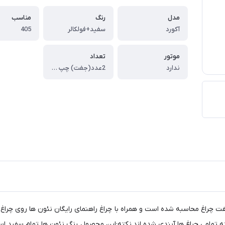
مدل
رنگ
مناسب
آکورد
سفید+فولکالر
405
موتور
تعداد
ندارد
2عدد(جفت) چپ و راست
 آکورد قابل نصب بر روی 405. قیمت برای جفت چراغ محاسبه شده است و همراه با چراغ راهنمای رایگا
 تمامی چراغ ها آبندی شده اند.نکته:این محصول رنگ نئون ها تمام سفید است و