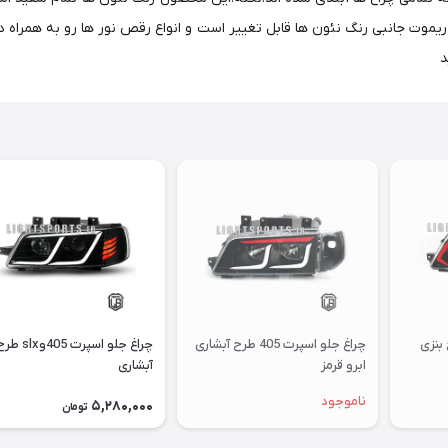
د
ت 405 طرح بنزی
چراغ جلو اسپرت 405 طرح آبشاری
چراغ جلو اسپرت 405وslx
ابرو قرمز
آبشاری
ناموجود
5,280,000
تومان