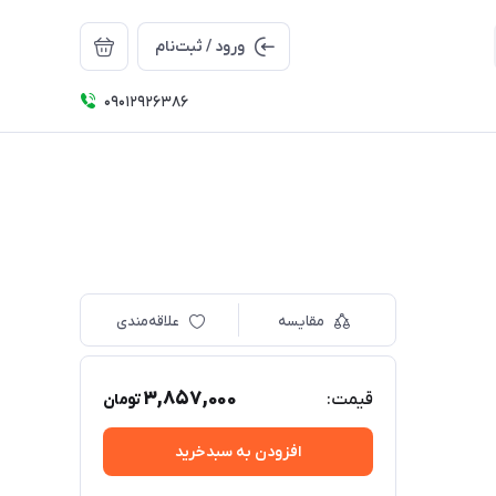
ورود / ثبت‌نام
09012926386
مقایسه
علاقه‌مندی
3,857,000
قیمت:
تومان
افزودن به سبدخرید