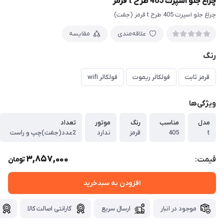
چراغ جلو اسپرت 405 طرح t قرمز
چراغ جلو اسپرت 405 طرح t قرمز (جفت)
علاقه‌مندی
مقایسه
رنگ
قرمز ثابت
فولکالر ریموت
فولکالر wifi
ویژگی‌ها
مدل
مناسب
رنگ
موتور
تعداد
t
405
قرمز
ندارد
2عدد(جفت)چپ و راست
3,857,000
قیمت:
تومان
افزودن به سبدخرید
موجود در انبار
ارسال سریع
گارانتی اصالت کالا