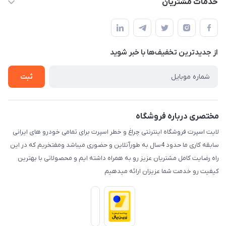
خدمات مشتریان
کرمان خیابان هفده شهریور بین کوچه 32 و 34
مجله فروشگاه
قوانین و مقررات
لیست محصولات
حریم خصوصی
درباره ما
از جدید‌ترین تخفیف‌ها با‌ خبر شوید
راهنما
تماس با ما
ثبت
مختصری درباره فروشگاه
لایت اسپرت فروشگاه اینترنتی چراغ و خطر اسپرت برای تمامی خودرو های ایرانی
سابقه کاری ما حدود 4سال به طورآنلاین و حضوری میباشد ومفتخریم که در این
راه رضایت کامل مشتریان عزیز رو به همراه داشته ایم و محصولاتی با بهترین
کیفیت رو خدمت شما عزیزان ارائه میدهیم