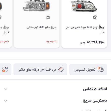
چراغ جلو 405 برند تایوانی لنز
چراغ جلو 405 کریستالی
دار
قرمز
ناموجود
ناموجو
15,399,998
تومان
پرداخت امن درگاه های بانکی
تحویل اکسپرس
اطلاعات تماس
09012926386
دسترسی سریع
حساب کاربری