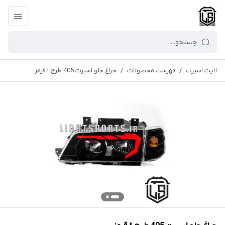
لایت اسپرت
/
فهرست محصولات
/
چراغ جلو اسپرت 405 طرح t قرمز