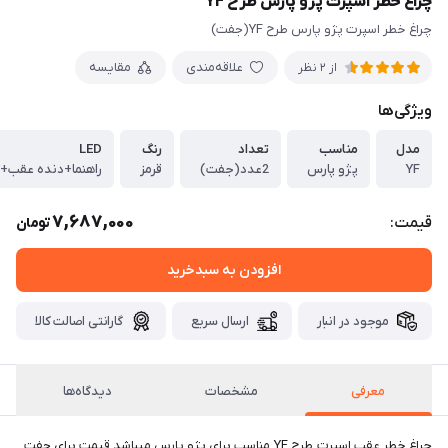
چراغ خطر اسپرت پژو پارس طرح YF
چراغ خطر اسپرت پژو پارس طرح YF(جفت)
علاقه‌مندی
مقایسه
از 2 نظر
ویژگی‌ها
مدل
مناسب
تعداد
رنگ
LED
YF
پژو پارس
2عدد(جفت)
قرمز
راهنما+دنده عقب+
7,687,000
قیمت:
تومان
افزودن به سبدخرید
موجود در انبار
ارسال سریع
گارانتی اصالت کالا
معرفی
مشخصات
دیدگاه‌ها
چراغ خطر عقب اسپرت طرح YF مناسب برای پژو پارس میباشد قیمت برای جفت