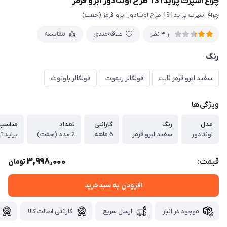
چراغ اسپرت پراید131 طرح اونتادور ابرو قرمز
چراغ اسپرت پراید131 طرح اونتادور ابرو قرمز (جفت)
علاقه‌مندی
مقایسه
از 3 نظر
رنگ
سفید ابرو قرمز ثابت
فولکالر ریموت
فولکالر بلوتوث
ویژگی‌ها
مدل
رنگ
گارانتی
تعداد
مناسب
اونتادور
سفید ابرو قرمز
6 ماهه
2 عدد (جفت)
پراید131.141.صبا.هاچپک و ...
3,998,000
قیمت:
تومان
افزودن به سبدخرید
موجود در انبار
ارسال سریع
گارانتی اصالت کالا