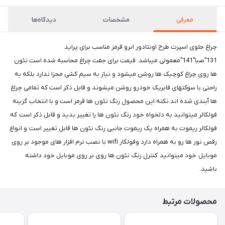
معرفی
مشخصات
دیدگاه‌ها
چراغ جلوی اسپرت طرح اونتادور ابرو قرمز مناسب برای پراید
131"صبا"141"معمولی میباشد. قیمت برای جفت چراغ محاسبه شده است نئون
ها روی چراغ کوچیک ها روشن میشود و نیاز به سیم کشی مجزا ندارد بلکه به
راحتی با سوکتهای فابریک خودرو روشن میشوند و قابل ذکر است که تمامی چراغ
ها آبندی شده اند.نکته:این محصول رنگ نئون ها قرمز است و با انتخاب گزینه
فولکالر میتوانید به دلخواه خود رنگ نئون ها را تغییر بدید و قابل ذکر است که
فولکالر ریموت به همراه یک ریموت جانبی رنگ نئون ها قابل تغییر است و انواع
رقص نور ها رو به همراه دارد وفولکار wifi با نصب نرم افزار های موجود بر روی
موبایل خود میتوانید کنترل رنگ نئون ها روی بر روی موبایل خود داشته
باشید.
محصولات مرتبط