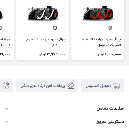
چراغ اسپرت پراید131 طرح
چراغ اسپرت پراید131 طرح
لامبورگینی قرمز
لامبورگینی
گلس i8 آبی
121,000
3,973,000
4,010,000
تومان
تومان
پرداخت امن درگاه های بانکی
تحویل اکسپرس
اطلاعات تماس
09012926386
دسترسی سریع