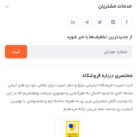
حساب کاربری
خدمات مشتریان
کرمان خیابان هفده شهریور بین کوچه 32 و 34
مجله فروشگاه
قوانین و مقررات
لیست محصولات
حریم خصوصی
درباره ما
از جدید‌ترین تخفیف‌ها با‌ خبر شوید
راهنما
تماس با ما
ثبت
مختصری درباره فروشگاه
لایت اسپرت فروشگاه اینترنتی چراغ و خطر اسپرت برای تمامی خودرو های ایرانی
سابقه کاری ما حدود 4سال به طورآنلاین و حضوری میباشد ومفتخریم که در این
راه رضایت کامل مشتریان عزیز رو به همراه داشته ایم و محصولاتی با بهترین
کیفیت رو خدمت شما عزیزان ارائه میدهیم