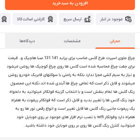
افزودن به سبدخرید
موجود در انبار
ارسال سریع
گارانتی اصالت کالا
معرفی
مشخصات
دیدگاه‌ها
چراغ جلوی اسپرت طرح گلس مناسب برای پراید 131.141.صبا.هاچپک و.. قیمت
برای جفت چراغ محاسبه شده است گلس ها روی چراغ کوچیک ها روشن میشود
و نیاز به سیم کشی مجزا ندارد بلکه به راحتی با سوکتهای فابریک خودرو روشن
میشوند و قابل ذکر است که تمامی چراغ ها آبندی شده اند.نکته:این محصول
رنگ گلس ها تمام بنفش است و با انتخاب گزینه فولکالر میتوانید به دلخواه
خود رنگ گلس ها را تغییر بدید و قابل ذکر است که فولکالر ریموت به همراه
یک ریموت جانبی رنگ گلس ها قابل تغییر است و انواع رقص نور ها رو به
همراه دارد وفولکار wifi با نصب نرم افزار های موجود بر روی موبایل خود
میتوانید کنترل رنگ گلس ها روی بر روی موبایل خود داشته باشید.