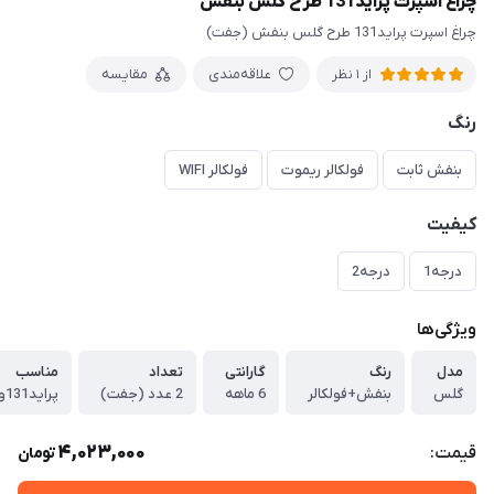
چراغ اسپرت پراید131 طرح گلس بنفش
چراغ اسپرت پراید131 طرح گلس بنفش (جفت)
علاقه‌مندی
مقایسه
از 1 نظر
رنگ
بنفش ثابت
فولکالر ریموت
فولکالر WIFI
کیفیت
درجه1
درجه2
ویژگی‌ها
مدل
رنگ
گارانتی
تعداد
مناسب
گلس
بنفش+فولکالر
6 ماهه
2 عدد (جفت)
پراید131و صبا و 141 و معمولی
4,023,000
قیمت:
تومان