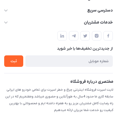
09012926386
دسترسی سریع
حساب کاربری
خدمات مشتریان
کرمان خیابان هفده شهریور بین کوچه 32 و 34
مجله فروشگاه
قوانین و مقررات
لیست محصولات
حریم خصوصی
درباره ما
از جدید‌ترین تخفیف‌ها با‌ خبر شوید
راهنما
تماس با ما
ثبت
مختصری درباره فروشگاه
لایت اسپرت فروشگاه اینترنتی چراغ و خطر اسپرت برای تمامی خودرو های ایرانی
سابقه کاری ما حدود 4سال به طورآنلاین و حضوری میباشد ومفتخریم که در این
راه رضایت کامل مشتریان عزیز رو به همراه داشته ایم و محصولاتی با بهترین
کیفیت رو خدمت شما عزیزان ارائه میدهیم