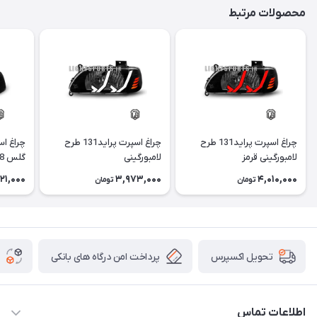
محصولات مرتبط
چراغ اسپرت پراید131 طرح
چراغ اسپرت پراید131 طرح
لامبورگینی قرمز
لامبورگینی
گلس i8 آبی
121,000
3,973,000
4,010,000
تومان
تومان
پرداخت امن درگاه های بانکی
تحویل اکسپرس
اطلاعات تماس